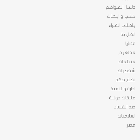
دلـيـل المـواقـع
كـتـب و ابـحـاث
بـاقـلام القـراء
اتصل بنا
قضايا
مفاهيم
منظمات
شخصيات
نظم حكم
ادارة و تنمية
علاقات دولية
ضد الفساد
اسلاميات
مصر