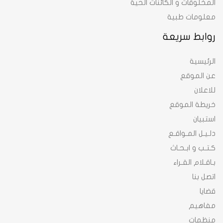
المخلوقات و الكائنات الحية
معلومات طبية
روابط سريعة
الرئيسية
عن الموقع
للاعلان
خريطة الموقع
استبيان
دلـيـل المـواقـع
كـتـب و ابـحـاث
بـاقـلام القـراء
اتصل بنا
قضايا
مفاهيم
منظمات