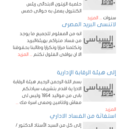
حلمية الزيتون الابتدائى ريئس
الكنترول يعمل به حوالى خمس
سنوات
... المزيد
لاتنسى البريد المصرى
انه من المعلوم للجميع ما يوجد
من فساد متراكم بهيئةالبريد
وتكلمنا مرارا وتكرارا وطالبنا بحقوقنا
الا ان بواقى الفلول تكتم
... المزيد
إلى هيئة الرقابة الإدارية
بسم اللة الرحمن الرحيم هيئة الرقابة
الادرا ية اقدم بتشريف سيادتكم
بانى من مواليد 1954 وليس لى
معاش ولاتامين ومعى اسرة مك
...
المزيد
استغاثة من الفساد الاداري
إلى كل من السيد الأستاذ الدكتور /