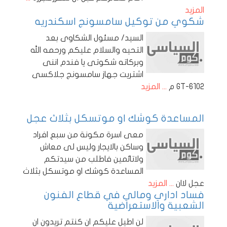
المزيد
شكوي من توكيل سامسونج اسكندريه
السيد/ مسئول الشكاوى بعد
التحيه والسلام عليكم ورحمه الله
وبركاته شكوتى يا فندم اننى
اشتريت جهاز سامسونج جلاكسى
GT-6102 م
... المزيد
المساعدة كوشك او موتسكل بثلاث عجل
معى اسرة مكونة من سبع افراد
وساكن بالايجار وليس لى معاش
ولاتائمين فاطلب من سيدتكم
المساعدة كوشك او موتسكل بثلاث
عجل لاان
... المزيد
فساد اداري ومالي في قطاع الفنون
الشعبية والاستعراضية
لن اطيل عليكم ان كنتم تريدون ان