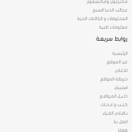
مخترعون ومكتشفون
عجائب الدنيا السبع
المخلوقات و الكائنات الحية
معلومات طبية
روابط سريعة
الرئيسية
عن الموقع
للاعلان
خريطة الموقع
استبيان
دلـيـل المـواقـع
كـتـب و ابـحـاث
بـاقـلام القـراء
اتصل بنا
قضايا