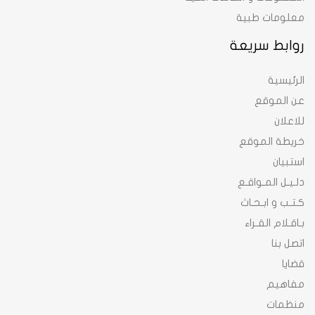
معلومات طبية
روابط سريعة
الرئيسية
عن الموقع
للاعلان
خريطة الموقع
استبيان
دلـيـل المـواقـع
كـتـب و ابـحـاث
بـاقـلام القـراء
اتصل بنا
قضايا
مفاهيم
منظمات