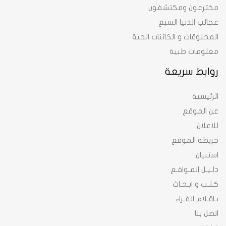
مخترعون ومكتشفون
عجائب الدنيا السبع
المخلوقات و الكائنات الحية
معلومات طبية
روابط سريعة
الرئيسية
عن الموقع
للاعلان
خريطة الموقع
استبيان
دلـيـل المـواقـع
كـتـب و ابـحـاث
بـاقـلام القـراء
اتصل بنا