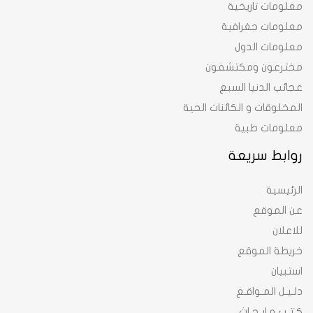
معلومات تاريخية
معلومات جغرافية
معلومات الدول
مخترعون ومكتشفون
عجائب الدنيا السبع
المخلوقات و الكائنات الحية
معلومات طبية
روابط سريعة
الرئيسية
عن الموقع
للاعلان
خريطة الموقع
استبيان
دلـيـل المـواقـع
كـتـب و ابـحـاث