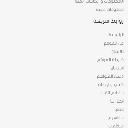
المخلوقات و الكائنات الحية
معلومات طبية
روابط سريعة
الرئيسية
عن الموقع
للاعلان
خريطة الموقع
استبيان
دلـيـل المـواقـع
كـتـب و ابـحـاث
بـاقـلام القـراء
اتصل بنا
قضايا
مفاهيم
منظمات