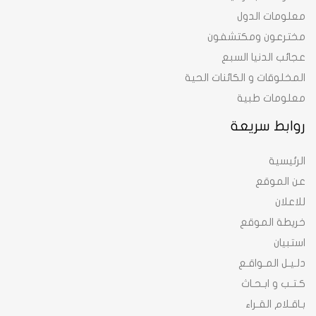
معلومات الدول
مخترعون ومكتشفون
عجائب الدنيا السبع
المخلوقات و الكائنات الحية
معلومات طبية
روابط سريعة
الرئيسية
عن الموقع
للاعلان
خريطة الموقع
استبيان
دلـيـل المـواقـع
كـتـب و ابـحـاث
بـاقـلام القـراء