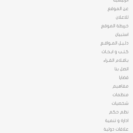
الرئيسية
عن الموقع
للاعلان
خريطة الموقع
استبيان
دلـيـل المـواقـع
كـتـب و ابـحـاث
بـاقـلام القـراء
اتصل بنا
قضايا
مفاهيم
منظمات
شخصيات
نظم حكم
ادارة و تنمية
علاقات دولية