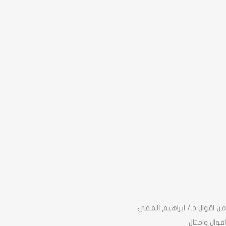
من اقوال د./ ابراهيم الفقى
اقوال وامثال