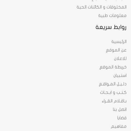
المخلوقات و الكائنات الحية
معلومات طبية
روابط سريعة
الرئيسية
عن الموقع
للاعلان
خريطة الموقع
استبيان
دلـيـل المـواقـع
كـتـب و ابـحـاث
بـاقـلام القـراء
اتصل بنا
قضايا
مفاهيم