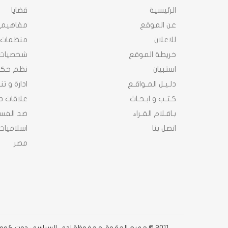
الرئيسية
قضايا
عن الموقع
مفاهيم
للاعلان
منظمات
خريطة الموقع
شخصيات
استبيان
نظم حك
دلـيـل المـواقـع
ادارة و ت
كـتـب و ابـحـاث
علاقات د
بـاقـلام القـراء
ضد الفسا
اتصل بنا
اسلاميات
مصر
2011 © جميع الحقوق محفوظة لدى السياسى دوت كوم دوت كوم