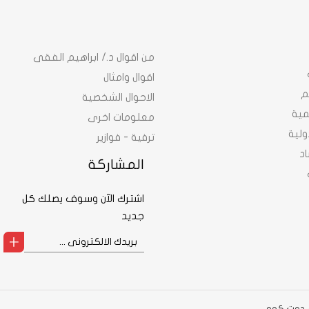
من اقوال د./ ابراهيم الفقى
اقوال وامثال
م
الاحوال الشخصية
نمية
معلومات اخرى
ولية
ترفية - فوازير
د
المشاركة
اشترك الآن وسوف يصلك كل
جديد