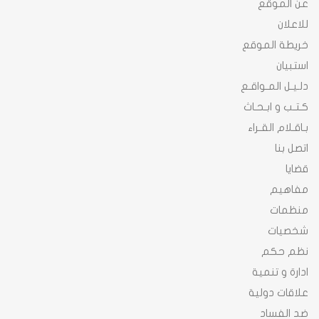
عن الموقع
للاعلان
خريطة الموقع
استبيان
دلـيـل المـواقـع
كـتـب و ابـحـاث
بـاقـلام القـراء
اتصل بنا
قضايا
مفاهيم
منظمات
شخصيات
نظم حكم
ادارة و تنمية
علاقات دولية
ضد الفساد