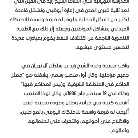
المدرسة النهيانية التي أنشأها الشيخ زايد في العين التي
تعد ثانية كبرى المدن في إمارة أبوظبي وتشكل قاعدة
لكثير من القبائل المحلية ما وفر له فرصة واسعة للاحتكاك
الميداني بمشاكل المواطنين وجعله إثر ذلك مع الطفرة
التنموية الناجمة عن اكتشاف النفط يقوم بمبادرات عديدة
لتحسين مستوى عيشهم.
واكب مسيرة والده الشيخ زايد بن سلطان آل نهيان في
جميع مراحلها، وكان أول منصب رسمي يشغله هو "ممثل
الحاكم في المنطقة الشرقية، ورئيس المحاكم فيها"،
وذلك في 18 سبتمبر عام 1966م، وكان لهذا المنصب
أهمية كبيرة في حياته، وخلال وجوده بمدينة العين
أُتيحت له فرصة واسعة للاحتكاك اليومي بالمواطنين،
والاطّلاع على أحوالهم، والتعرف على تطلعاتهم
وآمالهم .