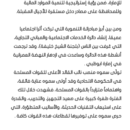
للإمارة، ضمن رؤية إستراتيجية لتنمية الموارد المالية
وللمحافظة على مصادر دخل مستقرة للأجيال المقبلة.
ومن بين أبرز مبادراتة التنموية التي تركت أثرا اجتماعيا
عميقا، إنشاء دائرة الخدمات الاجتماعية والمباني التجارية،
التي عُرفت بين الناس (بلجنة الشيخ خليفة)، وقد ترجمت
أنشطة هذه الدائرة وساعدت في ازدهار النهضة العمرانية
في إمارة ابوظبي .
تولّى سموه منصب نائب القائد الأعلى للقوات المسلحة
في الحكومة الاتحادية وقد أولى سموه عناية فائقة،
واهتماماً متزايداً بالقوات المسلحة، فشهدت خلال تلك
الفترة طفرة كبيرة على صعيد التجهيز، والتدريب، والقدرة
على استيعاب التقنيات الحديثة، والأساليب المتطوّرة، التي
حرص سموه على توفيرها لقطاعات هذه القوات كافة .