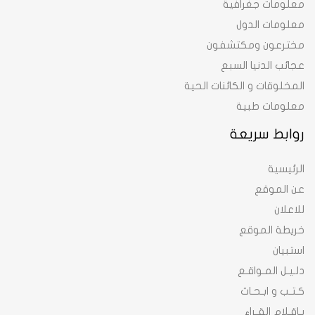
معلومات جغرافية
معلومات الدول
مخترعون ومكتشفون
عجائب الدنيا السبع
المخلوقات و الكائنات الحية
معلومات طبية
روابط سريعة
الرئيسية
عن الموقع
للاعلان
خريطة الموقع
استبيان
دلـيـل المـواقـع
كـتـب و ابـحـاث
بـاقـلام القـراء