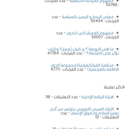
مفهوم المرحلة الانتقالية
- عدد القراءات
: 53789
معنى اليسار و اليمين بالسياسة
- عدد
القراءات : 50434
مفهوم العمران لابن خلدون
- عدد
القراءات : 50057
ما هى البورصة ؟ و كيف تعمل؟ وكيف
تؤثر على الاقتصاد؟
- عدد القراءات : 47764
منظمة الفرانكفونية(مجموعة الدول
الناطقة بالفرنسية)
- عدد القراءات : 47711
الاكثر تعليقا
هيئة الرقابة الإدارية
- عدد التعليقات - 38
اللقاء العربي الاوروبي بتونس من أجل
تعزيز السلام وحقوق الإنسان
- عدد
التعليقات - 13