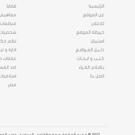
الرئيسية
قضايا
عن الموقع
مفاهيم
للاعلان
منظمات
خريطة الموقع
شخصيات
استبيان
نظم حك
دلـيـل المـواقـع
ادارة و ت
كـتـب و ابـحـاث
علاقات د
بـاقـلام القـراء
ضد الفسا
اتصل بنا
اسلاميات
مصر
2011 © جميع الحقوق محفوظة لدى السياسى دوت كوم دوت كوم