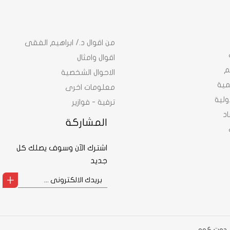
من اقوال د./ ابراهيم الفقى
اقوال وامثال
م
الاحوال الشخصية
نمية
معلومات اخرى
ولية
ترفية - فوازير
د
المشاركة
اشترك الآن وسوف يصلك كل
جديد