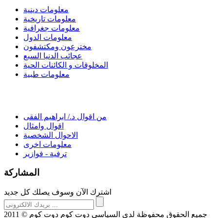
معلومات دينية
معلومات تاريخية
معلومات جغرافية
معلومات الدول
مخترعون ومكتشفون
عجائب الدنيا السبع
المخلوقات و الكائنات الحية
معلومات طبية
من اقوال د./ ابراهيم الفقى
اقوال وامثال
الاحوال الشخصية
معلومات اخرى
ترفية - فوازير
المشاركة
اشترك الآن وسوف يصلك كل جديد
2011 © جميع الحقوق محفوظة لدى السياسى دوت كوم دوت كوم