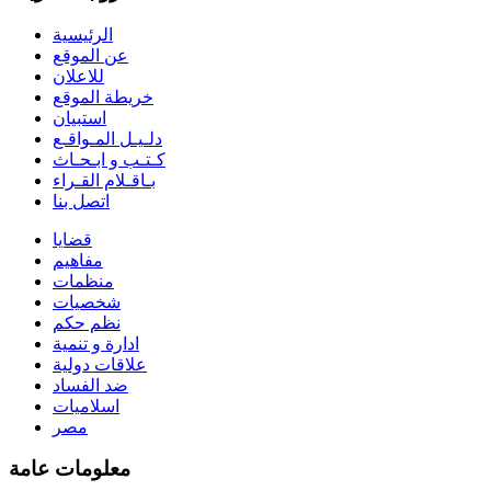
الرئيسية
عن الموقع
للاعلان
خريطة الموقع
استبيان
دلـيـل المـواقـع
كـتـب و ابـحـاث
بـاقـلام القـراء
اتصل بنا
قضايا
مفاهيم
منظمات
شخصيات
نظم حكم
ادارة و تنمية
علاقات دولية
ضد الفساد
اسلاميات
مصر
معلومات عامة