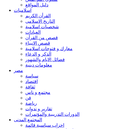
دليل المواقع
اسلاميات
القرأن الكريم
التاريخ الاسلامى
شخصيات اسلامية
العبادات
قصص من القرأن
قصص الانبياء
معارك و فتوحات اسلامية
الذكر و الدعاء
فضائل الايام والشهور
معلومات دينية
مصر
سياسة
اقتصاد
ثقافة
مجتمع و ناس
فن
رياضة
تقارير و ندوات
الدورات التدريبية والمؤتمرات
المجتمع المدنى
احزاب سياسية قائمة