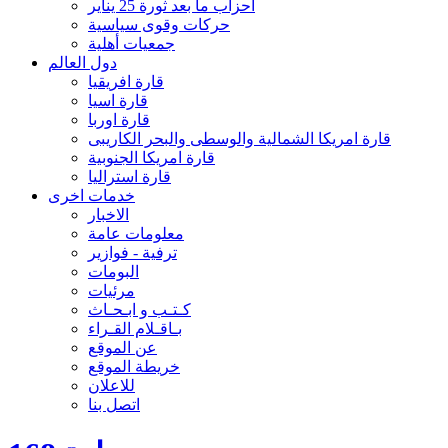
احزاب ما بعد ثورة 25 يناير
حركات وقوى سياسية
جمعيات أهلية
دول العالم
قارة افريقيا
قارة اسيا
قارة اوربا
قارة امريكا الشمالية والوسطى والبحر الكاريبى
قارة امريكا الجنوبية
قارة استراليا
خدمات اخرى
الاخبار
معلومات عامة
ترفية - فوازير
البومات
مرئيات
كـتـب و ابـحـاث
بـاقـلام القـراء
عن الموقع
خريطة الموقع
للاعلان
اتصل بنا