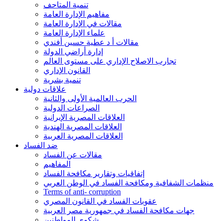
تنمية المتاحف
مفاهيم الإدارة العامة
مقالات في الإدارة العامة
علماء الإدارة العامة
مقالات أ د عطية حسين أفندي
إدارة أراضي الدولة
تجارب الاصلاح الإداري على مستوى العالم
القانون الإداري
تنمية بشرية
علاقات دولية
الحرب العالمية الأولى والثانية
الصراعات الدولية
العلاقات المصرية الإيرانية
العلاقات المصرية الهندية
العلاقات المصرية العربية
ضد الفساد
مقالات عن الفساد
المفاهيم
إتفاقيات وتقارير مكافحة الفساد
منظمات الشفافية ومكافحة الفساد في الوطن العربي
Terms of anti- corruption
عقوبات الفساد في القانون المصري
جهات مكافحة الفساد في جمهورية مصر العربية
شكوى المواطنين