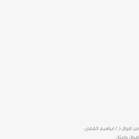
من اقوال د./ ابراهيم الفقى
اقوال وامثال