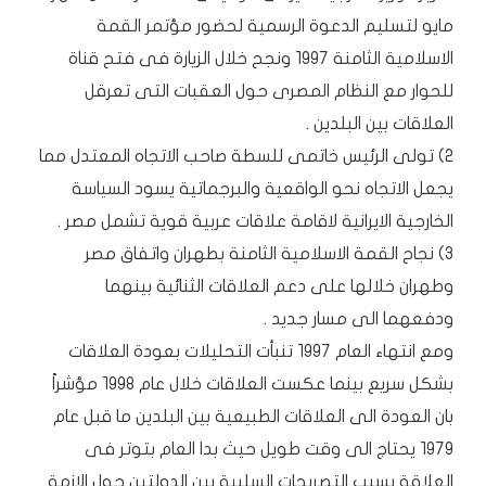
مايو لتسليم الدعوة الرسمية لحضور مؤتمر القمة
الاسلامية الثامنة 1997 ونجح خلال الزيارة فى فتح قناة
للحوار مع النظام المصرى حول العقبات التى تعرقل
العلاقات بين البلدين .
2) تولى الرئيس خاتمى للسطة صاحب الاتجاه المعتدل مما
يجعل الاتجاه نحو الواقعية والبرجماتية يسود السياسة
الخارجية الايرانية لاقامة علاقات عربية قوية تشمل مصر .
3) نجاح القمة الاسلامية الثامنة بطهران واتفاق مصر
وطهران خلالها على دعم العلاقات الثنائية بينهما
ودفعهما الى مسار جديد .
ومع انتهاء العام 1997 تنبأت التحليلات بعودة العلاقات
بشكل سريع بينما عكست العلاقات خلال عام 1998 مؤشراً
بان العودة الى العلاقات الطبيعية بين البلدين ما قبل عام
1979 يحتاج الى وقت طويل حيث بدا العام بتوتر فى
العلاقة بسبب التصريحات السلبية بين الدولتين حول الازمة