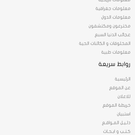
معلومات جغرافية
معلومات الدول
مخترعون ومكتشفون
عجائب الدنيا السبع
المخلوقات و الكائنات الحية
معلومات طبية
روابط سريعة
الرئيسية
عن الموقع
للاعلان
خريطة الموقع
استبيان
دلـيـل المـواقـع
كـتـب و ابـحـاث