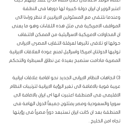
اعضاء الوفد الاعلامى خلال اللقاء الذى عقد بينهم حيث
اعتبر الوزير ان ايران دولة كبيرة لها دورها فى النطقة
وعندما نلتقى مع المسئولين الايرانيين لا ننظر وراءنا الى
المواقف الامريكية فى مثل هذه اللقاءات وهو ما يعنى
ان المحاولات الامريكية الاسرائيلية من الممكن الالتفاف
حولها او تلاقى تاثيرها لعرقلة التقارب المصرى الايرانى
توليها الدولتان امريكا واسرائيل لمنع عودة العلاقات الايرانية
المصرية مادامت ستصبح بعيدة عن نطاق السيطرة والتحكم
.
3) اتجاهات النظام الايرانى الجديد نحو اقامة علاقات ايرانية
عربية قوية بالاضافة الى تغير الرؤية الايرانية لترتيبات النظام
الاقليمى فى المنطقة اعتبرت انها اى ايران بالاضافة الى
سوريا والسعودية ومصر يمثلون جميعاً الدول الهامة فى
المنطقة بعد ان كانت ايران تستبعد دوراً مصرياً فى رؤيتها
تجاه امن الخليج .