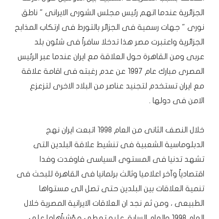
الجزائرية عندما اتهم رئيس مجلس الشورى الايرانى " ناطق
نورى " جهات رسمية فى الجزائر بالتورط فى ارتكاب المذابح
الجزائرية واعتبرت مصر هذا تدخلا سافراً فى شئون بلد
عربى ومن القاهرة حول العلاقة مع ايران عندما عبر الرئيس
المصرى مبارك عام 1997 عن عدم رغبته فى اقامة علاقة
مع ايران تستخدم لتجنيد عناصر من البلاد الاخرى لتزعزع
الامن فى دولها .
خلال النصف الثانى من العام 1998 اتبعت ايران نهج
الدبلوماسية الشعبية فى تنشيط علاقة البلدين التى
تشهد تدنيا فى المستوى السياسى فاوفدت وفدا
اقتصادياً وآخر اعلاميا وثالث برلمانيا فى القاهرة للبحث فى
تنمية العلاقات بين البلدين حتى تصل الى مستواها
الطبيعى ، ومن ثم نجد ان العلاقات الايرانية المصرية خلال
العام 1998 والعام السابق عليه تعطى مؤشراًهاما على