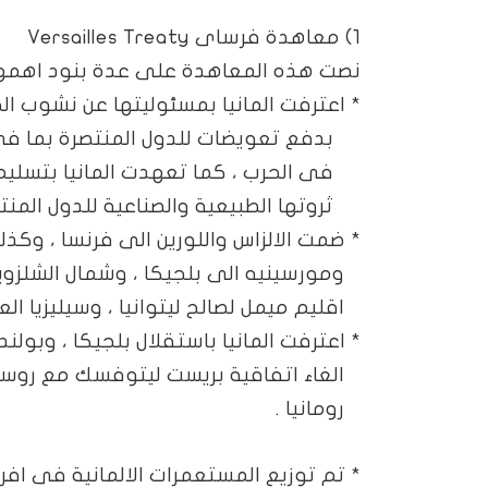
1) معاهدة فرساى
Versailles Treaty
نصت هذه المعاهدة على عدة بنود اهمه
*
اعترفت المانيا بمسئوليتها عن نشوب الحر
بدفع تعويضات للدول المنتصرة بما فى 
فى الحرب ، كما تعهدت المانيا بتسليم 
ثروتها الطبيعية والصناعية للدول المنتص
*
ضمت الالزاس واللورين الى فرنسا ، وكذل
ومورسينيه الى بلجيكا ، وشمال الشلزويج 
اقليم ميمل لصالح ليتوانيا ، وسيليزيا ال
*
اعترفت المانيا باستقلال بلجيكا ، وبولن
الغاء اتفاقية بريست ليتوفسك مع روسيا
رومانيا .
*
تم توزيع المستعمرات الالمانية فى افري