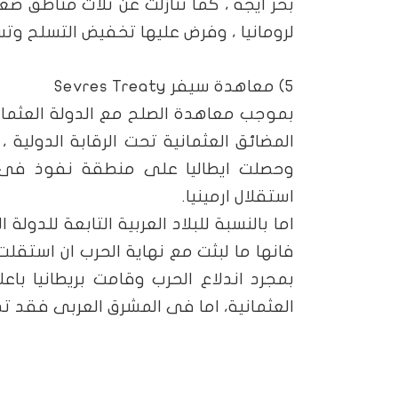
بحر ايجة ، كما تنازلت عن ثلاث مناطق ص
لرومانيا ، وفرض عليها تخفيض التسلح وتس
5) معاهدة سيفر
Sevres Treaty
المضائق العثمانية تحت الرقابة الدولية
وحصلت ايطاليا على منطقة نفوذ فى جن
استقلال ارمينيا.
اما بالنسبة للبلاد العربية التابعة للدولة
فانها ما لبثت مع نهاية الحرب ان استقلت 
العثمانية، اما فى المشرق العربى فقد تده