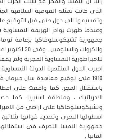
راينا ان النمسا والمجر قد شنت الحرب ال
الذى كانت تمثله القومية السلافية الجن
وتقسيمها الى دول حتى قبل التوقيع على اتفاقية ال
جمهورية تشيكوسلوفاكيا بزعامة توماس 
والكروات والس
للامبراطورية النمساوية المجرية ولم يفعل
اجبرت الدول المنتصرة الدولة النمساوي
باستقلال المجر، كما وافقت على اعطا
الادرياتيك ، ومنطقة استيريا. كما حص
وتشيكوسلوفاكيا على اراضى من الامبراط
اسطولها البحرى وتحديد قواتها بثلاثي
جمهورية النمسا التصرف فى استقلالها 
المانيا .