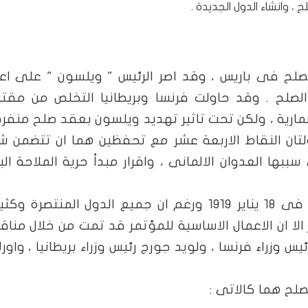
، وانشاء الدول الجديدة .
صلح فى باريس ، وقد اصر الرئيس " ويلسون " على اع
لصلح . وقد حاولت فرنسا وبريطانيا التخلص من مقت
مارية ، ولكن تحت تاثير تهديد ويلسون بعقد صلح منفر
ولتان النقاط الاربعة عشر مع تحفظين هما ان تتضمن 
بها العدوان الالمانى ، واقرار مبدأ حرية الملاحة الب
وبالفعل انعقد مؤتمر الصلح فى باريس فى 18 يناير 1919 ورغم ان جميع الدول المنتصرة
لا ان الاعمال الاساسية للمؤتمر قد تمت من خلال منا
 وزراء فرنسا ، ولويد جورج رئيس وزراء بريطانيا ، واورل
لح هما كالاتى :