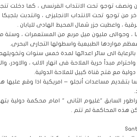
 ونصف توجو تحت الانتداب الفرنسى ، كما دخلت تنجا
خر من توجو تحت الانتداب الانجليزى ، وانتدبت بلجيكا
قية ، واعطيت جزر شمال المحيط الهادى لليابان .
يا حوالى 13% من اراضيها ، وحوالى مليون ميل مربع من المستعمرات ، وستة م
عظم مواردها الطبيعية واسطولها التجارى البحرى.
ى بالرعاية الى سائر اعدائها لمدة خمس سنوات وتخويله
احترام مبدأ حرية الملاحة فى انهار الالب ، والاودر، وال
ولية مع فتح قناة كييل للملاحة الدولية.
سا بتقديم مساعدات أنجلو – امريكية اذا وقع عليها 
.
اطور السابق "غليوم الثانى " امام محكمة دولية بته
كن هذه المحاكمة لم تتم .
Sant