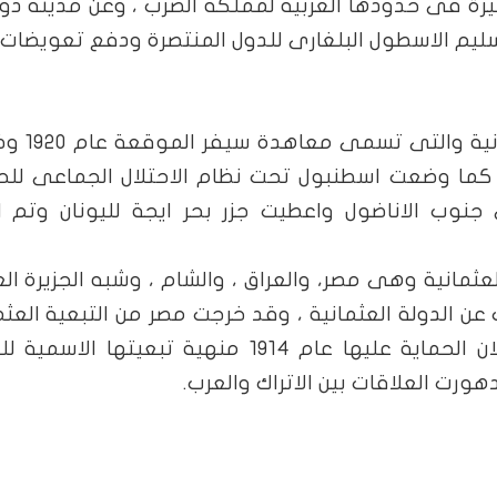
غيرة فى حدودها الغربية لمملكة الصرب ، وعن مدينة دو
ليم الاسطول البلغارى للدول المنتصرة ودفع تعويضات ل
بموجب معاهدة الصلح مع الدولة ال
 ، كما وضعت اسطنبول تحت نظام الاحتلال الجماعى للح
وب الاناضول واعطيت جزر بحر ايجة لليونان وتم اع
 العثمانية وهى مصر، والعراق ، والشام ، وشبه الجزيرة الع
عن الدولة العثمانية ، وقد خرجت مصر من التبعية العثم
بمجرد اندلاع الحرب وقامت بريطانيا باعلان الحماية عليها عام 1914 منهية تبعيتها ا
ورت العلاقات بين الاتراك والعرب.