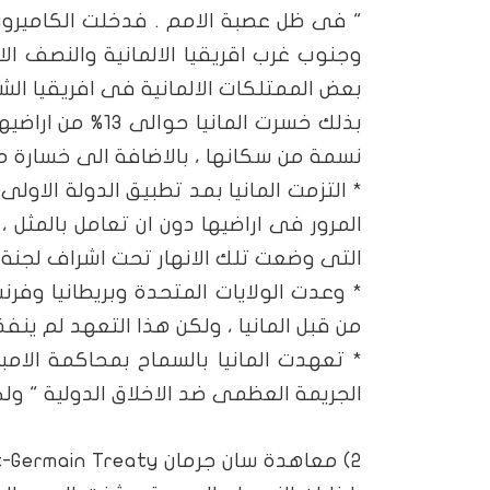
" فى ظل عصبة الامم . فدخلت الكاميرون
وجنوب غرب اقريقيا الالمانية والنصف الا
بعض الممتلكات الالمانية فى افريقيا الشر
بذلك خسرت المان
نسمة من سكانها ، بالاضافة الى خسارة م
*
التزمت المانيا بمد تطبيق الدولة الاول
المرور فى اراضيها دون ان تعامل بالمثل ، و
التى وضعت تلك الانهار تحت اشراف لجنة د
*
وعدت الولايات المتحدة وبريطانيا وفرن
من قبل المانيا ، ولكن هذا التعهد لم ينفذ
*
تعهدت المانيا بالسماح بمحاكمة الامبر
الجريمة العظمى ضد الاخلاق الدولية " ول
2) معاهدة سان جرمان
-Germain Treaty