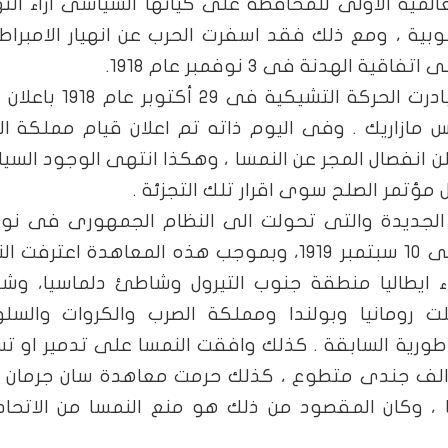
عالمية الاولى للمحافظة على كيانها السياسى ازاء الت
وبية ، ومع ذلك فقد اسفرت الحرب عن انهيار الامبراط
هدنة فى 3 نوفمبر عام 1918.
وعندما ظهرت بوادر الهزيمة النمساوية بادرت الحركة التشيكي
مازاريك . وفى اليوم ذاته تم اعلان قيام مملكة ا
لوفين . وفى 30 اكتوبر اعلن انفصال المجر عن النمسا ، وهكذا انتهى الوجود ا
 مؤتمر الصلح سوى اقرار تلك التجزئة .
ة الجديدة والتى تحولت الى النظام الجمهورى فى نو
1918 على توقيع معاهدة سان جيرمان فى 10 سبتمبر 1919، وبموجب هذه المعاهدة اعتر
ء ايطاليا منطقة جنوب التيرول وشاطئ دلماسيا، وش
لت رومانيا وبولندا ومملكة الصرب والكروات والسل
ورية السابقة . كذلك وافقت النمسا على تدمير او ت
ن الف جندى متطوع ، كذلك حرمت معاهدة سان جرمان 
، وكان المقصود من ذلك هو منع النمسا من الاتحاد