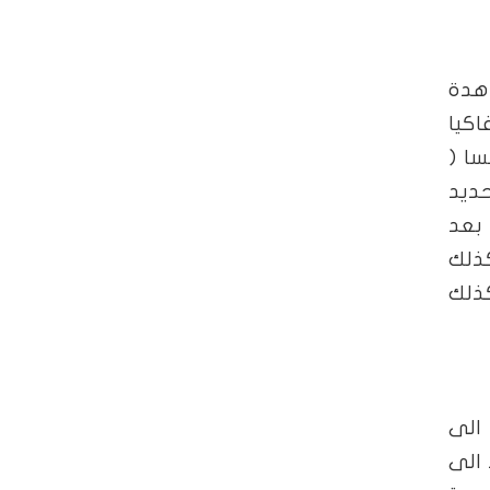
عاهدة
كيا
سا (
حديد
ره الى مفاوضات لاحقة. ومن الجدير بالذكر ان رومانيا استعادت اقليم بسارابيا سنة 1918 بعد
ذلك
ذلك
اريا الى
 الى