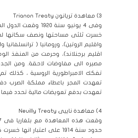
3) معاهدة تريانون
Trianon Treaty
وفى 4 يونيو سنة 920
خسرت ثلثى مساحتها ونصف سكانها لصال
واقليم الروتين)، ورومانيا ( ترانسلفانيا و
اقليم برجنلاند)، وحرمت من المنفذ الو
تفكك الامبراطورية الروسية ، كذلك ت
تعهدت المجر باعطاء مملكة الصرب د
تعهدت بدفع تعويضات مالية تحدد فيما ب
4) معاهدة ناييى
Neuilly Treaty
حدود سنة 1914 على اعتبار ا