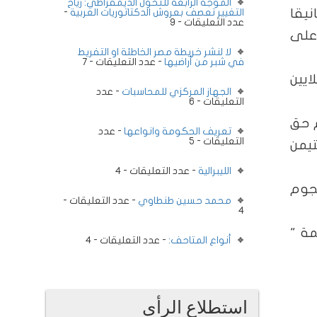
الموجة الرابعة للتحول الديمقراطي: رياح
نيقا
التغيير تعصف بعروش الدكتاتوريات العربية
-
عدد التعليقات - 9
 على
لا لنشر خريطة مصر الخاطئة او التفريط
في شبر من أراضيها
- عدد التعليقات - 7
لايين
الجهاز المركزي للمحاسبات
- عدد
التعليقات - 6
م حق
تعريف الحكومة وانواعها
- عدد
التعليقات - 5
تيمن
الليبرالية
- عدد التعليقات - 4
هجوم
محمد حسين طنطاوي
- عدد التعليقات -
4
مة "
أنواع المتاحف:
- عدد التعليقات - 4
استطلاع الرأى