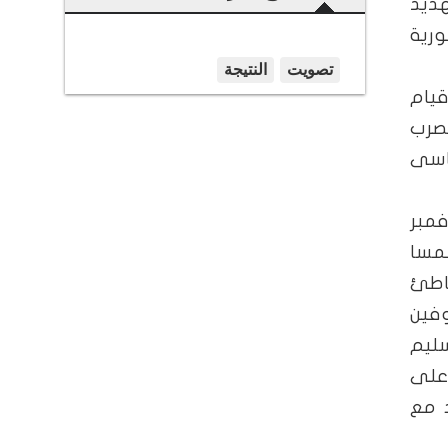
هديد
ورية
ة فى 29 أكتوبر عام 1918 باعلان قيام
لصرب
لسياسى
فمبر
فت النمسا
اطئ
وفين
سليم
على
 مع