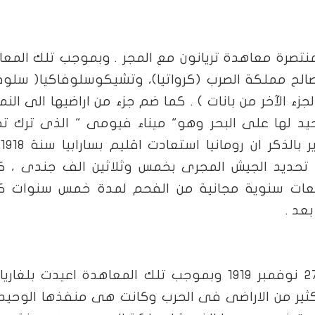
1 وقعت الدول المنتصرة معاهدة تريانون مع المجر . وبموجب تلك الم
ح مملكة الصرب (كرواتيا)، وتشيكوسلوفاكيا( سلوفا
الجزء الآخر من بانات ) . كما ضم جزء من اراضيها الى النم
حيد لها على البحر وهو" ميناء فيومى " الذى ترك ت
مصي
م تحديد الجيش المجرى بخمس وثلاثين الف جندى ، ك
فعات سنوية مجانية من الفحم لمدة خمس سنوات ك
عد .
وقعت هذه المعاهدة مع بلغاريا فى 27 نوفمبر 1919 وبموجب تلك المعاهدة اعيدت بلغ
نها خسرت كثير من الاراضى فى الحرب وكانت هى منفذها الوحيد