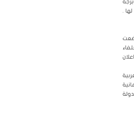
برجة
ها .
عثمانية والتى تسمى معاهدة سيفر الموقعة عام 1920 وضعت
لفاء
لان
ربية
انية
لاسمية للدولة