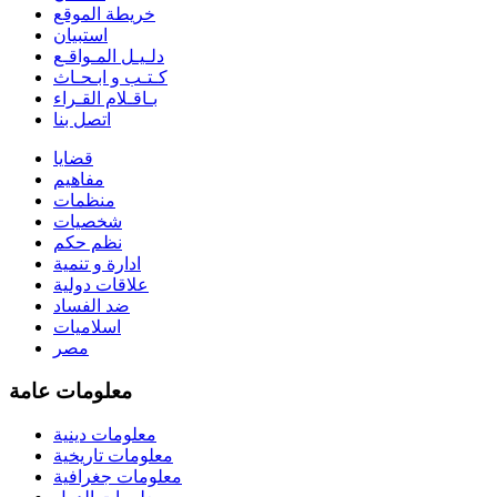
خريطة الموقع
استبيان
دلـيـل المـواقـع
كـتـب و ابـحـاث
بـاقـلام القـراء
اتصل بنا
قضايا
مفاهيم
منظمات
شخصيات
نظم حكم
ادارة و تنمية
علاقات دولية
ضد الفساد
اسلاميات
مصر
معلومات عامة
معلومات دينية
معلومات تاريخية
معلومات جغرافية