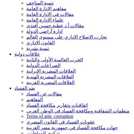
تنمية المتاحف
مفاهيم الإدارة العامة
مقالات في الإدارة العامة
علماء الإدارة العامة
مقالات أ د عطية حسين أفندي
إدارة أراضي الدولة
تجارب الاصلاح الإداري على مستوى العالم
القانون الإداري
تنمية بشرية
علاقات دولية
الحرب العالمية الأولى والثانية
الصراعات الدولية
العلاقات المصرية الإيرانية
العلاقات المصرية الهندية
العلاقات المصرية العربية
ضد الفساد
مقالات عن الفساد
المفاهيم
إتفاقيات وتقارير مكافحة الفساد
منظمات الشفافية ومكافحة الفساد في الوطن العربي
Terms of anti- corruption
عقوبات الفساد في القانون المصري
جهات مكافحة الفساد في جمهورية مصر العربية
شكوى المواطنين