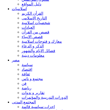
دليل المواقع
اسلاميات
القرأن الكريم
التاريخ الاسلامى
شخصيات اسلامية
العبادات
قصص من القرأن
قصص الانبياء
معارك و فتوحات اسلامية
الذكر و الدعاء
فضائل الايام والشهور
معلومات دينية
مصر
سياسة
اقتصاد
ثقافة
مجتمع و ناس
فن
رياضة
تقارير و ندوات
الدورات التدريبية والمؤتمرات
المجتمع المدنى
احزاب سياسية قائمة