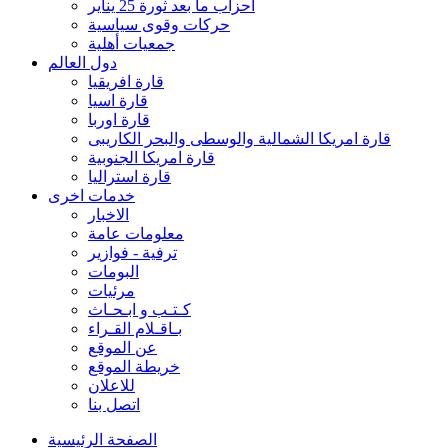
احزاب ما بعد ثورة 25 يناير
حركات وقوى سياسية
جمعيات أهلية
دول العالم
قارة افريقيا
قارة اسيا
قارة اوربا
قارة امريكا الشمالية والوسطى والبحر الكاريبى
قارة امريكا الجنوبية
قارة استراليا
خدمات اخرى
الاخبار
معلومات عامة
ترفية - فوازير
البومات
مرئيات
كـتـب و ابـحـاث
بـاقـلام القـراء
عن الموقع
خريطة الموقع
للاعلان
اتصل بنا
الصفحة الرئيسية