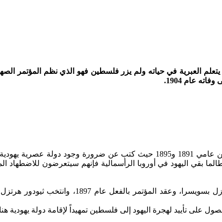
يتعلم العبرية في حياته ولم يزر فلسطين‏ فهو الذي نظم المؤتمر الص
عمل هرتزل مراسلاً لصحيفة ‏Vienna Neue Frei Presse‏ في باريس بين ‏عامي 1891 و5
الما بقي اليهود في ‏أوروبا الرأسمالية فإنهم سيتعرضون للاضطهاد ال
دعا هرتزل إلى عقد مؤتمر يضم ممثلين لليهودية الأورو
‏على تأييد لهجرة اليهود إلى فلسطين تمهيداً لإقامة دولة يهودية هناك