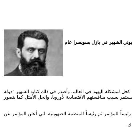
هيوني الشهير في بازل بسويسرا عام
189 حيث كتب عن ضرورة وجود دولة عصرية يهودية كحل ‏لمشكلة اليهود في العالم، وأصدر في ذلك كتابه الشهير "دولة
مستمر بسبب منافستهم ‏الاقتصادية لأوروبا، والحل الأمثل كما يتصور
بية بمدينة بازل ‏بسويسرا، وعقد المؤتمر بالفعل عام 1897، وانتخب ثيودور هرتزل رئيساً ‏للمؤتمر ثم رئيساً للمنظمة الصهوينية التي أعلن المؤتمر عن
.‏