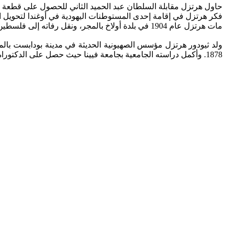
حاول هرتزل مقابلة السلطان عبد الحميد الثاني للحصول على قطعة 
فكر هرتزل في إقامة إحدى المستوطنات اليهودية في أوغندا لتحويل 
مات هرتزل عام 1904 في بلدة أولاخ بالمجر، ونقل رفاته إلى فلسطين عام ‏‏1949.
1878. وأكمل دراسته الجامعية ‏بجامعة فيينا حيث حصل على الدكتوراه في القانون الروماني.‏