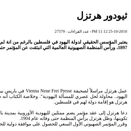
ثيودور هرتزل
25-10-2010 11:12 PM - عدد القراءات : 27579
يعتبر المؤسس الحقيقي لدولة اليهود في فلسطين‏ بالرغم من انة لم 
1897، ورأس ‏المنظمة الصهيونية العالمية التي انبثقت عن المؤتمر حتى وفاته عام 1904.‏
اليهود.. محاولة ‏لحل عصري للمسألة اليهودية". وخلاصة الكتاب أنه ط
هرتزل هو إقامة دولة لهم في ‏فلسطين.‏
تكوينها، وظل ‏هرتزل يرأس المنظمة حتى وفاته عام 1904.
وقرر المؤتمر الصهيوني الأول السعي للحصول على موافقة دولية للحصول 