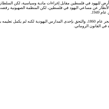
أرض ‏لليهود في فلسطين مقابل إغراءات مادية وسياسية، لكن السلطان
الأنظار ‏عن مساعي اليهود في فلسطين، لكن المنظمة الصهيونية رفضت 
ولد ثيودور هرتزل مؤسس الصهيونية الحديثة في مدينة بودابست بالمجر عام ‏‏1860، والتحق بإحدى 