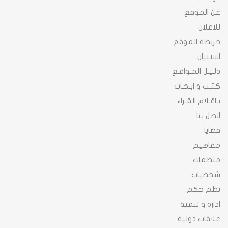
عن الموقع
للاعلان
خريطة الموقع
استبيان
دلـيـل المـواقـع
كـتـب و ابـحـاث
بـاقـلام القـراء
اتصل بنا
قضايا
مفاهيم
منظمات
شخصيات
نظم حكم
ادارة و تنمية
علاقات دولية