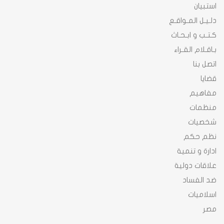
استبيان
دلـيـل المـواقـع
كـتـب و ابـحـاث
بـاقـلام القـراء
اتصل بنا
قضايا
مفاهيم
منظمات
شخصيات
نظم حكم
ادارة و تنمية
علاقات دولية
ضد الفساد
اسلاميات
مصر