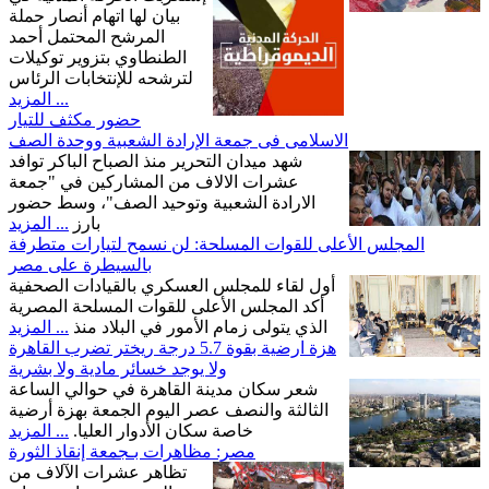
بيان لها اتهام أنصار حملة
المرشح المحتمل أحمد
الطنطاوي بتزوير توكيلات
لترشحه للإنتخابات الرئاس
... المزيد
حضور مكثف للتيار
الاسلامى فى جمعة الإرادة الشعبية ووحدة الصف
شهد ميدان التحرير منذ الصباح الباكر توافد
عشرات الالاف من المشاركين في "جمعة
الارادة الشعبية وتوحيد الصف"، وسط حضور
بارز
... المزيد
المجلس الأعلى للقوات المسلحة: لن نسمح لتيارات متطرفة
بالسيطرة على مصر
أول لقاء للمجلس العسكري بالقيادات الصحفية‏
أكد المجلس الأعلى للقوات المسلحة المصرية
الذي يتولى زمام الأمور في البلاد منذ
... المزيد
هزة ارضية بقوة 5.7 درجة ريختر تضرب القاهرة
ولا يوجد خسائر مادية ولا بشرية
شعر سكان مدينة القاهرة في حوالي الساعة
الثالثة والنصف عصر اليوم الجمعة بهزة أرضية
خاصة سكان الأدوار العليا.
... المزيد
مصر: مظاهرات بـجمعة إنقاذ الثورة
تظاهر عشرات الآلاف من