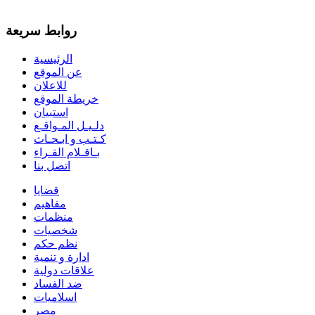
روابط سريعة
الرئيسية
عن الموقع
للاعلان
خريطة الموقع
استبيان
دلـيـل المـواقـع
كـتـب و ابـحـاث
بـاقـلام القـراء
اتصل بنا
قضايا
مفاهيم
منظمات
شخصيات
نظم حكم
ادارة و تنمية
علاقات دولية
ضد الفساد
اسلاميات
مصر