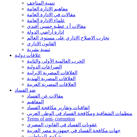
تنمية المتاحف
مفاهيم الإدارة العامة
مقالات في الإدارة العامة
علماء الإدارة العامة
مقالات أ د عطية حسين أفندي
إدارة أراضي الدولة
تجارب الاصلاح الإداري على مستوى العالم
القانون الإداري
تنمية بشرية
علاقات دولية
الحرب العالمية الأولى والثانية
الصراعات الدولية
العلاقات المصرية الإيرانية
العلاقات المصرية الهندية
العلاقات المصرية العربية
ضد الفساد
مقالات عن الفساد
المفاهيم
إتفاقيات وتقارير مكافحة الفساد
منظمات الشفافية ومكافحة الفساد في الوطن العربي
Terms of anti- corruption
عقوبات الفساد في القانون المصري
جهات مكافحة الفساد في جمهورية مصر العربية
شكوى المواطنين