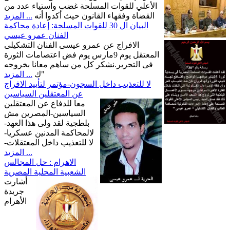
الأعلي للقوات المسلحة غضب واستياء عدد من
القضاة وفقهاء القانون حيث أكدوا أنه
... المزيد
البيان ال 30 للقوات المسلحة: إعادة محاكمة
الفنان عمرو عيسي
الافراج عن عمرو عيسى الفنان التشكيلى
المعتقل يوم 9مارس يوم فض اعتصامات الثورة
فى التحرير.نشكر كل من ساهم معانا بخروجه
"ك
... المزيد
لا للتعذيب داخل السجون-مؤتمر لتأييد الافراج
عن المعتقلين السياسين
معا للدفاع عن المعتقلين
السياسين-المصرين مش
بلطجية لقد ولى هذا العهد-
لالمحاكمة المدنين عسكريا-
لا للتعذيب داخل المعتقلات-
... المزيد
الاهرام : حل المجالس
الشعبية المحلية المصرية
أشارت
جريدة
الأهرام