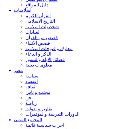
دليل المواقع
اسلاميات
القرأن الكريم
التاريخ الاسلامى
شخصيات اسلامية
العبادات
قصص من القرأن
قصص الانبياء
معارك و فتوحات اسلامية
الذكر و الدعاء
فضائل الايام والشهور
معلومات دينية
مصر
سياسة
اقتصاد
ثقافة
مجتمع و ناس
فن
رياضة
تقارير و ندوات
الدورات التدريبية والمؤتمرات
المجتمع المدنى
احزاب سياسية قائمة