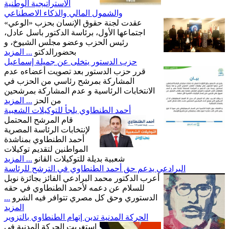
الاستراتيجية الوطنية
والشمول المالي والذكاء الاصطناعي
عقدت لجنة حقوق الإنسان بحزب «الوعي»
اجتماعها الأول، برئاسة الدكتور باسل عادل،
رئيس الحزب وعضو مجلس الشيوخ، و
بحضورالدكتو
... المزيد
حزب الدستور يتخلى عن جميلة إسماعيل
قرر حزب الدستور بعد تصويت أعضاءه عدم
المشاركة بمرشح رئاسي من الحزب في
الانتخابات الرئاسية و عدم المشاركة بمرشحين
من الحز
... المزيد
أحمد الطنطاوي يلجأ للتوكيلات الشعبية
قام المرشح المحتمل
لإنتخابات الرئاسة المصرية
أحمد الطنطاوي بمناشدة
المواطنين لتقديم توكيلات
شعبية بديلة للتوكيلات القانو
... المزيد
البرادعي يدعم حق أحمد الطنطاوي في الترشح للرئاسة
أعرب الدكتور محمد البرادعي الفائز بجائزة نوبل
للسلام عن دعمه لأحمد الطنطاوي في حقه
الدستوري وحق كل مصري تتوافر فيه الشرو
...
المزيد
الحركة المدنية تدين إتهام الطنطاوي بالتزوير
إستغربت الحركة المدنية في