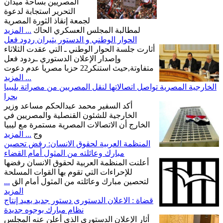
المصريين بساحة ميدان
التحرير استجابة لدعوة
لجمعة إنقاذ الثورة المصرية
لمطالبة المجلس العسكري الحاك
... المزيد
الحوار الوطني و الدستور يثيران ردود فعل
أثارت جلسة الحوار الوطني ـ التي عقدت الثلاثاء
وإصدار الإعلان الدستوري ـردود فعل
متفاوتة,حيث استنكر22 حزبا مصريا عدم دعوت
... المزيد
الخارجية المصرية تواصل اتصالاتها لنقل المصريين من مصراتة بليبيا
بحرا
أكد السفير محمد عبدالحكم مساعد وزير
الخارجية للشئون القنصلية والمصريين في
الخارج أن الاتصالات المصرية مستمرة مع ليبيا
وج
... المزيد
المنظمة العربية لحقوق الانسان: رفض تحصين
مبارك وعائلته من المثول أمام القضاء
أعلنت المنظمة العربية لحقوق الانسان رفضها
للإحراءات التي تقوم بها القوات المسلحة
لتحصين مبارك وعائلته من المثول أمام الق
...
المزيد
قضاة : الاعلان الدستورى دستور جديد يعيد إنتاج
نظام مبارك بوجوه جديدة
أثار الإعلان الدستورى الذى أعلن عنه المجلس