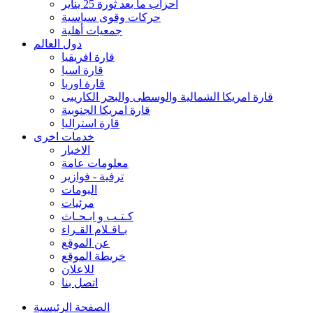
احزاب ما بعد ثورة 25 يناير
حركات وقوى سياسية
جمعيات أهلية
دول العالم
قارة افريقيا
قارة اسيا
قارة اوربا
قارة امريكا الشمالية والوسطى والبحر الكاريبى
قارة امريكا الجنوبية
قارة استراليا
خدمات اخرى
الاخبار
معلومات عامة
ترفية - فوازير
البومات
مرئيات
كـتـب و ابـحـاث
بـاقـلام القـراء
عن الموقع
خريطة الموقع
للاعلان
اتصل بنا
الصفحة الرئيسية