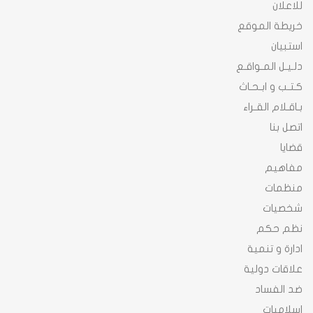
للاعلان
خريطة الموقع
استبيان
دلـيـل المـواقـع
كـتـب و ابـحـاث
بـاقـلام القـراء
اتصل بنا
قضايا
مفاهيم
منظمات
شخصيات
نظم حكم
ادارة و تنمية
علاقات دولية
ضد الفساد
اسلاميات