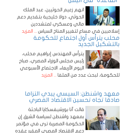
"القاعدة" في اليمن
اتهم زعيم الحوثيين، عبد الملك
الحوثي، دولا خليجية بتقديم دعم
مالي وعسكري لمتشددين
إسلاميين في مساع لتغيير المناخ السياس
... المزيد
محلب يترأس أول اجتماع للحكومة
بالتشكيل الجديد
يترأس المهندس إبراهيم محلب،
رئيس مجلس الوزراء المصري، صباح
اليوم الأربعاء، الاجتماع الأسبوعي
للحكومة، لبحث عدد من الملفا
... المزيد
معهد واشنطن: السيسي يبدي التزاما
صادقا تجاه تحسين الاقتصاد المصري
قالت آنا بورشيفسكايا الباحثة
بمعهد واشنطن لسياسة الشرق إن
الحكومة المصرية ترى في مؤتمر
دعم الاقتصاد المصري المقرر عقده