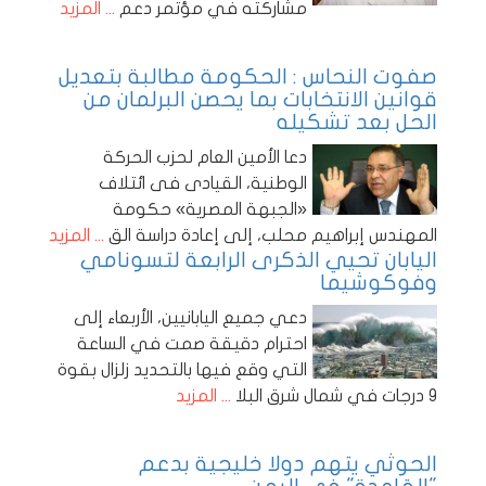
مشاركته في مؤتمر دعم
... المزيد
صفوت النحاس : الحكومة مطالبة بتعديل
قوانين الانتخابات بما يحصن البرلمان من
الحل بعد تشكيله
دعا الأمين العام لحزب الحركة
الوطنية، القيادى فى ائتلاف
«الجبهة المصرية» حكومة
المهندس إبراهيم محلب، إلى إعادة دراسة الق
... المزيد
اليابان تحيي الذكرى الرابعة لتسونامي
وفوكوشيما
دعي جميع اليابانيين، الأربعاء إلى
احترام دقيقة صمت في الساعة
التي وقع فيها بالتحديد زلزال بقوة
9 درجات في شمال شرق البلا
... المزيد
الحوثي يتهم دولا خليجية بدعم