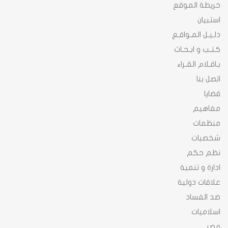
خريطة الموقع
استبيان
دلـيـل المـواقـع
كـتـب و ابـحـاث
بـاقـلام القـراء
اتصل بنا
قضايا
مفاهيم
منظمات
شخصيات
نظم حكم
ادارة و تنمية
علاقات دولية
ضد الفساد
اسلاميات
مصر