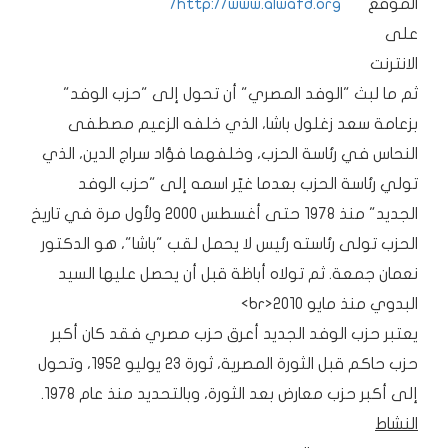
الموقع
http://www.alwafd.org/
على
الانترنت
ثم ما لبث "الوفد المصري" أن تحول إلى "حزب الوفد"
بزعامة سعد زغلول باشا، الذي خلفه الزعيم مصطفى
النحاس في رئاسة الحزب، وخلفهما فؤاد سراج الدين، الذي
تولي رئاسة الحزب بعدما غيّر اسمه إلى "حزب الوفد
الجديد" منذ 1978 حتى أغسطس 2000 ولأول مرة في تاريخ
الحزب تولى رئاسته رئيس لا يحمل لقب "باشا"، هو الدكتور
نعمان جمعة. ثم تولاه أباظة قبل أن يحصل عليها السيد
البدوي منذ مايو 2010<br>
يعتبر حزب الوفد الجديد أعرق حزب مصري فقد كان أكبر
حزب حاكم قبل الثورة المصرية، ثورة 23 يوليو 1952، وتحول
إلى أكبر حزب معارض بعد الثورة، وبالتحديد منذ عام 1978.
النشاط