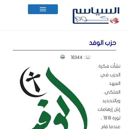
Toggle
navigation
حزب الوفد
: 16344
نشأت فكرة
الحزب في
العهد
الملكي،
وبالتحديد
إبان إرهاصات
ثورة 1919 ،
عندما قام