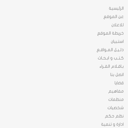
الرئيسية
عن الموقع
للاعلان
خريطة الموقع
استبيان
دلـيـل المـواقـع
كـتـب و ابـحـاث
بـاقـلام القـراء
اتصل بنا
قضايا
مفاهيم
منظمات
شخصيات
نظم حكم
ادارة و تنمية