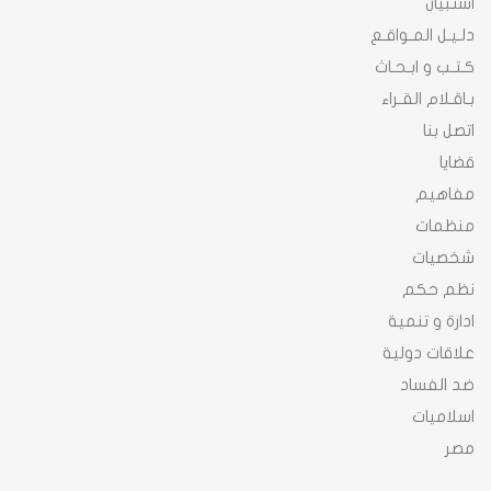
استبيان
دلـيـل المـواقـع
كـتـب و ابـحـاث
بـاقـلام القـراء
اتصل بنا
قضايا
مفاهيم
منظمات
شخصيات
نظم حكم
ادارة و تنمية
علاقات دولية
ضد الفساد
اسلاميات
مصر