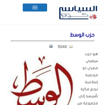
Toggle
navigation
حزب الوسط
: 15048
هو حزب
سياسي
مصري ذو
مرجعية
إسلامية
ترجع فكرة
تأسيسه إلى
مجموعة من