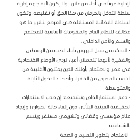
الإدارية عوناً في أداء مهماتها. ولا يكون لأية جهة إدارية
سلطة التدخل بالحرمان من هذا الحق أو تقليصه. وتكون
السلطة القضائية المستقلة هي المرجع لتقرير ما هو
مخالف للنظام العام والمقومات الأساسية للمجتمع
والسلم والأمن الداخلي .
- البحث فى سبل النهوض بأبناء الطبقتين الوسطى
والفقيرة لأنهما تتحملان أعباء تردى الأوضاع الاقتصادية
فى مصر. والاهتمام بأولئك الذين يمثلون الأغلبية من
الشعب المصرى من الفقراء وأصحاب الدخول الثابتة
والمتوسطة
- دعم الاستثمار الخاص وتشجيعه: إن جذب الاستثمارات
الحقيقية العينية لايتأتى دون إلغاء حالة الطوارئ وإيجاد
مناخ مؤسسى وقضائى وتشريعى مستقر ويتسم
بالشفافية
-الاهتمام بتطوير التعليم و الصحة