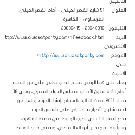
التأسيس
العنوان
51 شارع القصر العيني - أمام القصر العيني
الفرنساوي - القاهرة
التليفون
23646016 - 23636415
البريد
http://www.alwasatparty.com/nFeedback.html
الالكترونى
الموقع
http://www.alwasatparty.com/
على
الانترنت
وبناء على هذا الرفض تقدم الحزب بطعن على قرار اللجنة
أمام دائرة شئون الأحزاب بمجلس الدولة المصري، وفي 19
فبراير 2011 قضت الدائرة بالسماح بإنشاء الحزب، وإلغاء قرار
لجنة شئون الأحزاب بالاعتراض على تأسيس الحزب.
يقع المقر الرئيسي لحزب الوسط في مدينة القاهرة،
ويترأسه المهندس أبو العلا ماضي، ويتبنى حزب الوسط