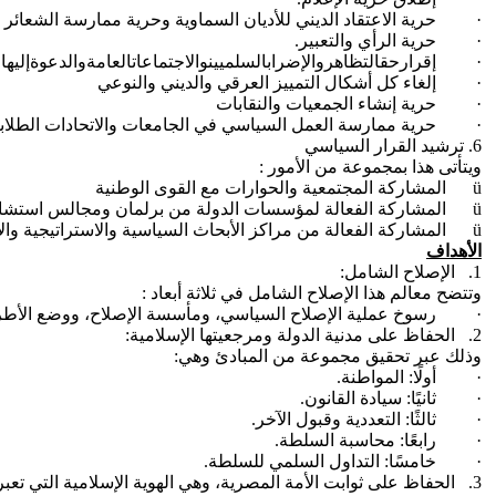
· حرية الاعتقاد الديني للأديان السماوية وحرية ممارسة الشعائر و
· حرية الرأي والتعبير.
· إقرارحقالتظاهروالإضرابالسلميينوالاجتماعاتالعامةوالدعوةإليهاو
· إلغاء كل أشكال التمييز العرقي والديني والنوعي
· حرية إنشاء الجمعيات والنقابات
· حرية ممارسة العمل السياسي في الجامعات والاتحادات الطلابي
6. ترشيد القرار السياسي
ويتأتى هذا بمجموعة من الأمور :
ü المشاركة المجتمعية والحوارات مع القوى الوطنية
ü المشاركة الفعالة لمؤسسات الدولة من برلمان ومجالس استشارية وقومية
ü المشاركة الفعالة من مراكز الأبحاث السياسية والاستراتيجية والإحصائية ومعاهد العلاقات الدولية
الأهداف
1. الإصلاح الشامل:
وتتضح معالم هذا الإصلاح الشامل في ثلاثة أبعاد :
· رسوخ عملية الإصلاح السياسي، ومأسسة الإصلاح، ووضع الأطر ا
2. الحفاظ على مدنية الدولة ومرجعيتها الإسلامية:
وذلك عبر تحقيق مجموعة من المبادئ وهي:
· أولًا: المواطنة.
· ثانيًا: سيادة القانون.
· ثالثًا: التعددية وقبول الآخر.
· رابعًا: محاسبة السلطة.
· خامسًا: التداول السلمي للسلطة.
3. الحفاظ على ثوابت الأمة المصرية، وهي الهوية الإسلامية التي تعبر عن الأغلبية.