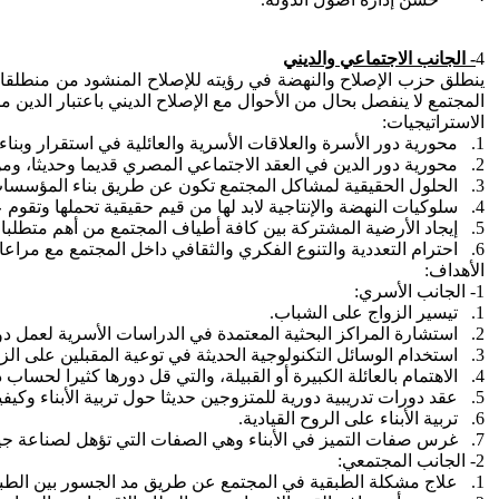
4
- الجانب الاجتماعي والديني
ينطلق حزب الإصلاح والنهضة في رؤيته للإصلاح المنشود من منطلقا
المجتمع لا ينفصل بحال من الأحوال مع الإصلاح الديني باعتبار الدين 
الاستراتيجيات:
1. محورية دور الأسرة والعلاقات الأسرية والعائلية في استقرار وبناء المجتمع عامل مؤثر في خطة الحزب في الإصلاح المجتمعي.
2. محورية دور الدين في العقد الاجتماعي المصري قديما وحديثا، ومن ثم فدوره لا يمكن تجاهله في بناء وتكوين الشخصية المصرية، وترسيخ الأخلاقيات المطلوبة في المجتمع الحديث.
3. الحلول الحقيقية لمشاكل المجتمع تكون عن طريق بناء المؤسسات الفاعلة والمؤثرة والتي تعطي المعلومة والتدريب العملي والمتابعة في تنفيذها، ولا يكفي في ذلك المجهودات الفردية من المصلحين.
4. سلوكيات النهضة والإنتاجية لابد لها من قيم حقيقية تحملها وتقوم عليها فهي ليست مجموعة من القوانين المفروضة على المجتمع.
5. إيجاد الأرضية المشتركة بين كافة أطياف المجتمع من أهم متطلبات المرحلة القادمة.
6. احترام التعددية والتنوع الفكري والثقافي داخل المجتمع مع مراعاة ميول الأغلبية وتطلعاتها مبدأ لا يمكن الحياد عنه في أي مرحلة من مراحل الإصلاح.
الأهداف:
1- الجانب الأسري:
1. تيسير الزواج على الشباب.
2. استشارة المراكز البحثية المعتمدة في الدراسات الأسرية لعمل دورات تثقيفية.
3. استخدام الوسائل التكنولوجية الحديثة في توعية المقبلين على الزواج.
4. الاهتمام بالعائلة الكبيرة أو القبيلة، والتي قل دورها كثيرا لحساب دور الأسرة.
5. عقد دورات تدريبية دورية للمتزوجين حديثا حول تربية الأبناء وكيفية غرس القيم فيهم.
6. تربية الأبناء على الروح القيادية.
7. غرس صفات التميز في الأبناء وهي الصفات التي تؤهل لصناعة جيل قادر على حمل أمانة النهضة على أكتافه.
2- الجانب المجتمعي:
1. علاج مشكلة الطبقية في المجتمع عن طريق مد الجسور بين الطبقات الاجتماعية المختلفة وتضييق الهوة بين الطبقات الاجتماعية.