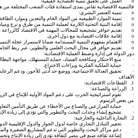
o العمل على تحقيق تنمية اقتصادية حقيقية:
فالتنمية الاقتصادية تقاس بمدى استفادة فئات الشعب المختلفة من هذ
o تنمية العنصر البشري:
o تنمية الموارد الطبيعية من المواد الخام والتعدين وموارد الطاقة خاصة الطاقة المتجددة والطاقة النووية والوقود الحيوي (الطاقة الهيدروجينية).
o إقامة البنية التحتية اللازمة لعملية التنمية من طرق و ترع ومياة وكهرباء وصرف.
o تقديم حوافز تشجيعية للمجالات المهمة في الاقتصاد كالزراعة والصناعة.
o إقامة علاقات اقتصادية مع دول أخرى.
o الاهتمام بمفهوم التنمية المستدامة ضمانا لاستمرار عجلة التنمية وحفاظا على الموارد الطبيعية للدولة.
o تقديم حوافز في مجال البحث العلمي والتطوير، عبر ربط الجامعة بالصناعة من خلال ما يسمى ب “TECNOPARKS”.
دور الدولة في إدارة وضبط العملية الاقتصادية:
· منع الاحتكار ومكافحة الفساد، حماية المستهلك، مواجهة البطالة
· حماية الملكية الفكرية وبراءات الاختراع.
· تحقيق العدالة الاجتماعية، ووضع حد أدنى للأجور، ودعم الرعاية
الأهداف
1. القطاعات الاقتصادية:
1. الزراعة والصناعة:
· تقوم استراتيجية الحزب على دعم المواد الأولية للإنتاج في الزراع
من بعض الرسوم.
· حماية المزارعين والصناع من الأخطاء عن طريق التأمين التعاو
· تشجيع إنشاء وحدات البحث والتطوير والتي تؤدي إلى زيادة الإنت
2. التجارة الداخلية والخارجية:
· تحفيز التبادل التجاري خاصة لدول الجوار والدول الإقليمية الدولي
· دعم مراكز البحث والتطوير التي تدعم المشاريع الصغيرة والمتوسط
· إشاعة ثقافة صنع في مصر كثقافة تؤدي إلى زيادة الإنتاج وتحسي