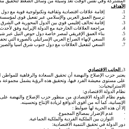
المشتركة وفي نفس الوقت تعد وسيلة من وسائل الضغط لتحقيق مصال
الأهداف
1. إقامة علاقات اقتصادية وثقافية وتكنولوجية قوية مع دول الجوار خاصة السودان وليبيا، والسعي لإحداث تنمية في هذه الدول.
2. ترسيخ العمق العربي والإسلامي عبر تفعيل قوى لمؤسسة الجامعة العربية ومؤسسة المؤتمر الإسلامي.
3. إقامة تحالف إقليمي قوي بين الدول المحورية في الشرق الأوسط كتركيا والسعودية.
4. مراجعة العلاقات الخارجية مع الدولة الإيرانية وفق لأحدث المعطيات.
5. بناء العمق الإفريقي لمصر خاصة دول حوض النيل عبر شراكات اقتصادية استراتيجية ومساعي مصرية لإحداث تنمية في هذه الدول على مختلف الأصعدة مما يمكن مصر من حماية أمنها المائي.
6. السعي لإنهاء الصراع العربي الإسرائيلي بالصورة التي تحفظ الحقوق التاريخية ولا يغفل المستجدات الواقعية، ويجب أن تضع السياسة الخارجية المصرية على عاتقها إنهاء الانقسام الفلسطيني.
7. السعي لتفعيل العلاقات مع دول جنوب شرق آسيا والصين للاستفادة منها اقتصاديًا وسياسيًا.
3
- الجانب الاقتصادي
يعتبر حزب الإصلاح والنهضة أن تحقيق السعادة والرفاهية للمواطن ا
على مستوى معيشة الفرد فيها، وتحقيق هذه الرؤية يشمل مجموعة من 
الاستراتيجيات:
نظام الدولة الاقتصادي:
يقوم نظام الدولة الاقتصادي من منظور حزب الإصلاح والنهضة على
الإنسانية، كما أنه من أقوى الدوافع لزيادة الإنتاج وتحسينه.
إلا أن هذه الحرية لها ضوابط :
· عدم الإضرار بمصالح المجموع.
· التوازن بين الملكية الفردية والملكية الجماعية.
دور الدولة في تحقيق التنمية الاقتصادية: