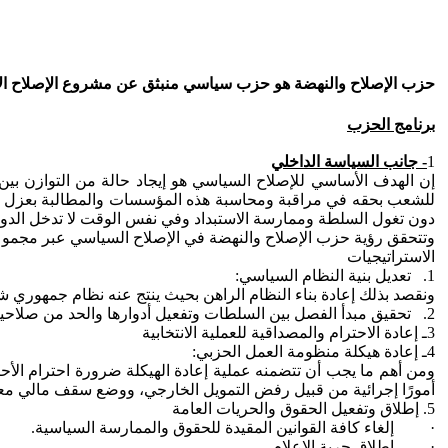
حزب الإصلاح والنهضة هو حزب سياسي منبثق عن مشروع الإصلاح ال
برنامج الحزب
1
- جانب السياسة الداخلي
إن الهدف الأساسي للإصلاح السياسي هو إيجاد حالة من التوازن ب
للشعب بحقه في مراقبة ومحاسبة هذه المؤسسات والمطالبة بعزل قياداته
دون تغول السلطة وممارسة الاستبداد وفي نفس الوقت لا تدخل الدولة
وتتحقق رؤية حزب الإصلاح والنهضة في الإصلاح السياسي عبر مجموع
الاستراتيجيات
1. تعديل بنية النظام السياسي:
ونقصد بذلك إعادة بناء النظام الراهن بحيث ينتج عنه نظام جمهوري
2. تحقيق مبدأ الفصل بين السلطات وتفعيل أدوارها والحد من صلاحيات السلطة التنفيذية
3ـ إعادة الاحترام والمصداقية للعملية الانتخابية
4ـ إعادة هيكلة منظومة العمل الحزبي:
ومن أهم ما يجب أن تتضمنه عملية إعادة الهيكلة ضرورة احترام الأحزاب
أمورًا إجرائية من قبيل رفض التمويل الخارجي، ووضع سقف مالي معين 
5. إطلاق وتفعيل الحقوق والحريات العامة
· إلغاء كافة القوانين المقيدة للحقوق والممارسة السياسية.
· إطلاق حرية الإعلام.