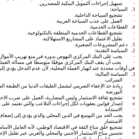
· تسهيل إجراءات التمويل البنكية للمصدرين.
3. السياحة:
· تشجيع السياحة الداخلية.
· العمل على جذب السياحة العربية.
4. القطاعات الخدمية:
· تشجيع القطاعات الخدمية المتعلقة بالتكنولوجية.
· تقليل الاعتماد على المشاريع الاستهلاكية.
5. دعم المشروعات الصغيرة.
2. السياسة النقدية:
· يجب على البنك المركزي النهوض بدوره في منع تهريب الأموال والع
· يجب أن يقف البنك المركزي موقفًا متوسطًا في مسألة العملة المص
في أوقات محددة عند انهيار العملة المحلية، لأن عدم التدخل يؤدي 
3. السياسة المالية:
· الضرائب
o زيادة حد الإعفاء الضريبي ليشمل الطبقات الدنيا من الطبقة المتوسطة، مع تنفيذ مبدأ الضرائب التصاعدية.
· البورصة
o تشجيع ثقافة الاستثمار وليس المضاربة، العمل على ضرب الاحتكار والفساد.
o إصدار قوانين بعقوبات لكل إجراءات التلاعب والتي تعتمد على الاستفادة من المعلومات الداخلية للبورصة.
· الاستدانة
o يجب الحد من التوسع في الدين المحلي والذي يؤدي إلى إضعاف الاقتصاد المصري وحرمان الأجيال القادمة من حقها في ثروات مصر، مع التوسع في الموارد التمويلية الأخرى.
· الاستثمار
o تشجيع خلق مناخ الثقة في الاقتصاد الوطني، لأنه العامل الأساسي لجذب الاستثمارات الأجنبية والداخلية، وهذا يحدث عبر اعتماد مبدأ الشفافية في التقارير والأرقام الاقتصادية
o تحسين مناخ الاستثمار الأجنبي والمحلي والعربي عبر تقليل الإجراءات ومنح الحوافز
· حسن إدارة أصول الدولة.