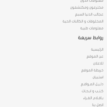
معلومات الدول
مخترعون ومكتشفون
عجائب الدنيا السبع
المخلوقات و الكائنات الحية
معلومات طبية
روابط سريعة
الرئيسية
عن الموقع
للاعلان
خريطة الموقع
استبيان
دلـيـل المـواقـع
كـتـب و ابـحـاث
بـاقـلام القـراء
اتصل بنا