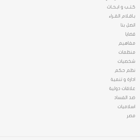
كـتـب و ابـحـاث
بـاقـلام القـراء
اتصل بنا
قضايا
مفاهيم
منظمات
شخصيات
نظم حكم
ادارة و تنمية
علاقات دولية
ضد الفساد
اسلاميات
مصر