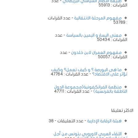
طبيعة النظام السياسي البريطاني
- عدد
القراءات : 55913
مفهوم المرحلة الانتقالية
- عدد القراءات
: 53789
معنى اليسار و اليمين بالسياسة
- عدد
القراءات : 50434
مفهوم العمران لابن خلدون
- عدد
القراءات : 50057
ما هى البورصة ؟ و كيف تعمل؟ وكيف
تؤثر على الاقتصاد؟
- عدد القراءات : 47764
منظمة الفرانكفونية(مجموعة الدول
الناطقة بالفرنسية)
- عدد القراءات : 47711
الاكثر تعليقا
هيئة الرقابة الإدارية
- عدد التعليقات - 38
اللقاء العربي الاوروبي بتونس من أجل