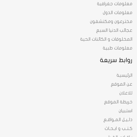
معلومات جغرافية
معلومات الدول
مخترعون ومكتشفون
عجائب الدنيا السبع
المخلوقات و الكائنات الحية
معلومات طبية
روابط سريعة
الرئيسية
عن الموقع
للاعلان
خريطة الموقع
استبيان
دلـيـل المـواقـع
كـتـب و ابـحـاث