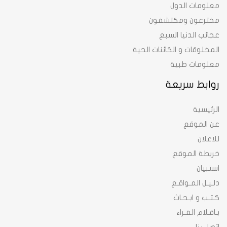
معلومات الدول
مخترعون ومكتشفون
عجائب الدنيا السبع
المخلوقات و الكائنات الحية
معلومات طبية
روابط سريعة
الرئيسية
عن الموقع
للاعلان
خريطة الموقع
استبيان
دلـيـل المـواقـع
كـتـب و ابـحـاث
بـاقـلام القـراء