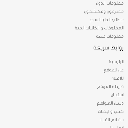
معلومات الدول
مخترعون ومكتشفون
عجائب الدنيا السبع
المخلوقات و الكائنات الحية
معلومات طبية
روابط سريعة
الرئيسية
عن الموقع
للاعلان
خريطة الموقع
استبيان
دلـيـل المـواقـع
كـتـب و ابـحـاث
بـاقـلام القـراء