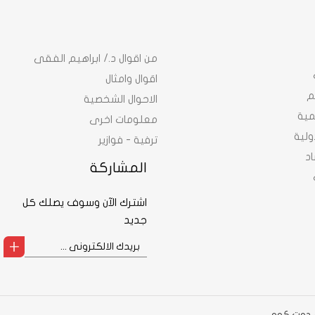
من اقوال د./ ابراهيم الفقى
اقوال وامثال
م
الاحوال الشخصية
نمية
معلومات اخرى
ولية
ترفية - فوازير
د
المشاركة
اشترك الآن وسوف يصلك كل
جديد