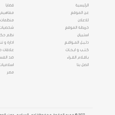
الرئيسية
قضايا
عن الموقع
مفاهيم
للاعلان
منظمات
خريطة الموقع
شخصيات
استبيان
نظم حك
دلـيـل المـواقـع
ادارة و ت
كـتـب و ابـحـاث
علاقات د
بـاقـلام القـراء
ضد الفسا
اتصل بنا
اسلاميات
مصر
2011 © جميع الحقوق محفوظة لدى السياسى دوت كوم دوت كوم