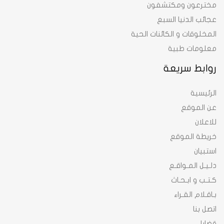
مخترعون ومكتشفون
عجائب الدنيا السبع
المخلوقات و الكائنات الحية
معلومات طبية
روابط سريعة
الرئيسية
عن الموقع
للاعلان
خريطة الموقع
استبيان
دلـيـل المـواقـع
كـتـب و ابـحـاث
بـاقـلام القـراء
اتصل بنا
قضايا