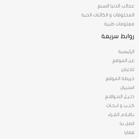
عجائب الدنيا السبع
المخلوقات و الكائنات الحية
معلومات طبية
روابط سريعة
الرئيسية
عن الموقع
للاعلان
خريطة الموقع
استبيان
دلـيـل المـواقـع
كـتـب و ابـحـاث
بـاقـلام القـراء
اتصل بنا
قضايا