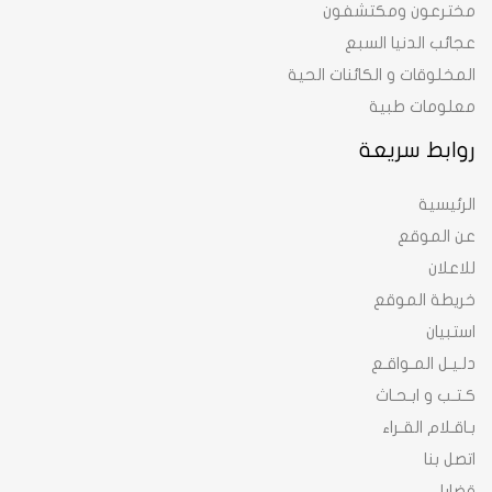
مخترعون ومكتشفون
عجائب الدنيا السبع
المخلوقات و الكائنات الحية
معلومات طبية
روابط سريعة
الرئيسية
عن الموقع
للاعلان
خريطة الموقع
استبيان
دلـيـل المـواقـع
كـتـب و ابـحـاث
بـاقـلام القـراء
اتصل بنا
قضايا