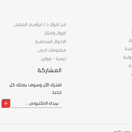
من اقوال د./ ابراهيم الفقى
اقوال وامثال
م
الاحوال الشخصية
نمية
معلومات اخرى
ولية
ترفية - فوازير
د
المشاركة
اشترك الآن وسوف يصلك كل
جديد