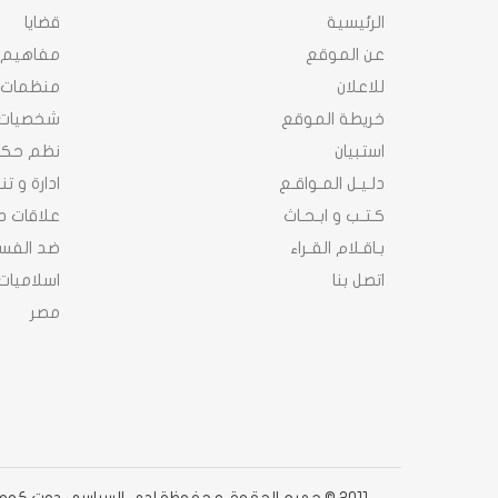
الرئيسية
قضايا
عن الموقع
مفاهيم
للاعلان
منظمات
خريطة الموقع
شخصيات
استبيان
نظم حك
دلـيـل المـواقـع
ادارة و ت
كـتـب و ابـحـاث
علاقات د
بـاقـلام القـراء
ضد الفسا
اتصل بنا
اسلاميات
مصر
2011 © جميع الحقوق محفوظة لدى السياسى دوت كوم دوت كوم