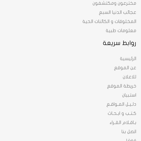
مخترعون ومكتشفون
عجائب الدنيا السبع
المخلوقات و الكائنات الحية
معلومات طبية
روابط سريعة
الرئيسية
عن الموقع
للاعلان
خريطة الموقع
استبيان
دلـيـل المـواقـع
كـتـب و ابـحـاث
بـاقـلام القـراء
اتصل بنا
قضايا