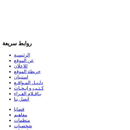
روابط سريعة
الرئيسية
عن الموقع
للاعلان
خريطة الموقع
استبيان
دلـيـل المـواقـع
كـتـب و ابـحـاث
بـاقـلام القـراء
اتصل بنا
قضايا
مفاهيم
منظمات
شخصيات