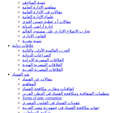
تنمية المتاحف
مفاهيم الإدارة العامة
مقالات في الإدارة العامة
علماء الإدارة العامة
مقالات أ د عطية حسين أفندي
إدارة أراضي الدولة
تجارب الاصلاح الإداري على مستوى العالم
القانون الإداري
تنمية بشرية
علاقات دولية
الحرب العالمية الأولى والثانية
الصراعات الدولية
العلاقات المصرية الإيرانية
العلاقات المصرية الهندية
العلاقات المصرية العربية
ضد الفساد
مقالات عن الفساد
المفاهيم
إتفاقيات وتقارير مكافحة الفساد
منظمات الشفافية ومكافحة الفساد في الوطن العربي
Terms of anti- corruption
عقوبات الفساد في القانون المصري
جهات مكافحة الفساد في جمهورية مصر العربية
شكوى المواطنين