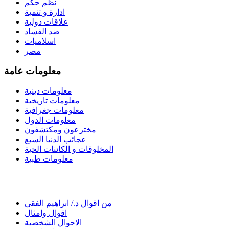
نظم حكم
ادارة و تنمية
علاقات دولية
ضد الفساد
اسلاميات
مصر
معلومات عامة
معلومات دينية
معلومات تاريخية
معلومات جغرافية
معلومات الدول
مخترعون ومكتشفون
عجائب الدنيا السبع
المخلوقات و الكائنات الحية
معلومات طبية
من اقوال د./ ابراهيم الفقى
اقوال وامثال
الاحوال الشخصية