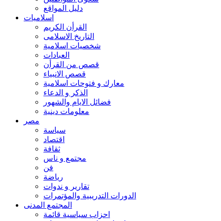
دليل المواقع
اسلاميات
القرأن الكريم
التاريخ الاسلامى
شخصيات اسلامية
العبادات
قصص من القرأن
قصص الانبياء
معارك و فتوحات اسلامية
الذكر و الدعاء
فضائل الايام والشهور
معلومات دينية
مصر
سياسة
اقتصاد
ثقافة
مجتمع و ناس
فن
رياضة
تقارير و ندوات
الدورات التدريبية والمؤتمرات
المجتمع المدنى
احزاب سياسية قائمة