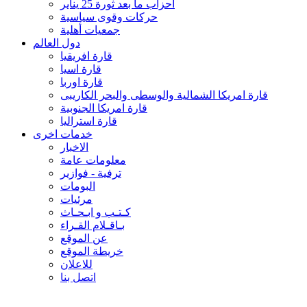
احزاب ما بعد ثورة 25 يناير
حركات وقوى سياسية
جمعيات أهلية
دول العالم
قارة افريقيا
قارة اسيا
قارة اوربا
قارة امريكا الشمالية والوسطى والبحر الكاريبى
قارة امريكا الجنوبية
قارة استراليا
خدمات اخرى
الاخبار
معلومات عامة
ترفية - فوازير
البومات
مرئيات
كـتـب و ابـحـاث
بـاقـلام القـراء
عن الموقع
خريطة الموقع
للاعلان
اتصل بنا