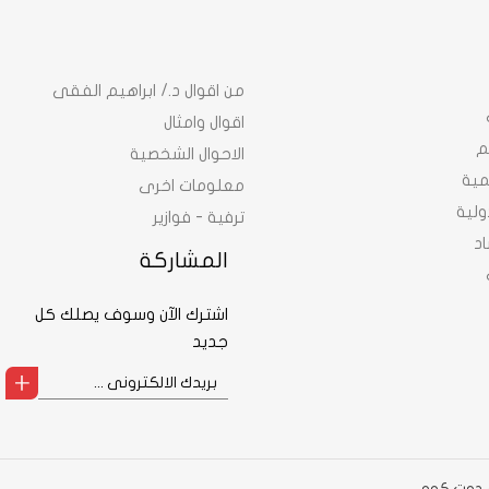
من اقوال د./ ابراهيم الفقى
اقوال وامثال
م
الاحوال الشخصية
نمية
معلومات اخرى
ولية
ترفية - فوازير
د
المشاركة
اشترك الآن وسوف يصلك كل
جديد