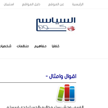
الرئيسية
عن الموقع
دليل المواقع
استبيان
قضايا
مفاهيم
منظمات
شخصيات
اقوال وامثال -
الغربي وحش يستر مخالبه بالحرير ليخدع فريسته.