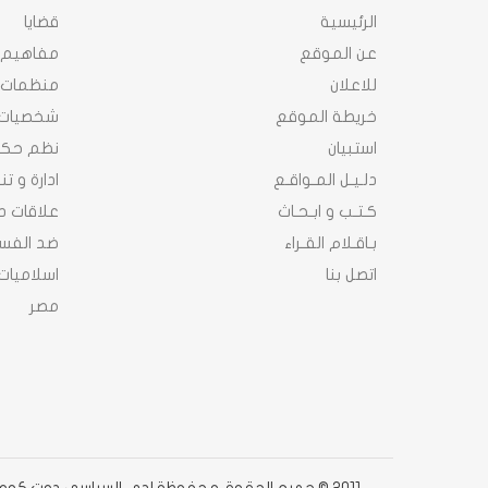
الرئيسية
قضايا
عن الموقع
مفاهيم
للاعلان
منظمات
خريطة الموقع
شخصيات
استبيان
نظم حك
دلـيـل المـواقـع
ادارة و ت
كـتـب و ابـحـاث
علاقات د
بـاقـلام القـراء
ضد الفسا
اتصل بنا
اسلاميات
مصر
2011 © جميع الحقوق محفوظة لدى السياسى دوت كوم دوت كوم