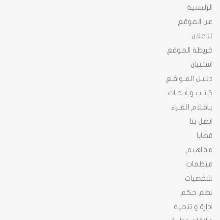
الرئيسية
عن الموقع
للاعلان
خريطة الموقع
استبيان
دلـيـل المـواقـع
كـتـب و ابـحـاث
بـاقـلام القـراء
اتصل بنا
قضايا
مفاهيم
منظمات
شخصيات
نظم حكم
ادارة و تنمية