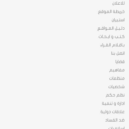
للاعلان
خريطة الموقع
استبيان
دلـيـل المـواقـع
كـتـب و ابـحـاث
بـاقـلام القـراء
اتصل بنا
قضايا
مفاهيم
منظمات
شخصيات
نظم حكم
ادارة و تنمية
علاقات دولية
ضد الفساد
اسلاميات