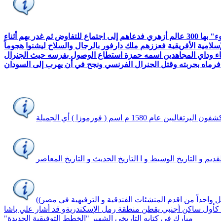
في مطلع القرن العشرين وبداية الغزو الفرنسي لتشاد وجد الجنرال ليكليرك مملكة عربية إسلامية في شرق تشاد اسمها وداي "من الوضوء" بها 300 عالم أزهري فدعاهم إلى اجتماع للتفاوض ثم غدر بهم أثناء
حيث مملكة دارفور الإسلامية الأفريقية فعززهم ملك دارفور بالرجال والسلاح ليشنوا هجوماً
أبناء وداي المجاهدين اسمه حمزة استطاع الوصول بفرسه حيث الجنرال
 فرماه بحربته وقتل الجنرال الفرنسي ونجح في أن يهرب إلى السودان
158 م اسم ( فورموزا ) أي الجميلة
ديم و التاريخ الوسيط و ا التاريخ الحديث و التاريخ المعاصر
ل واحداً من اقدم المنشئات الفندقية و الترفيهية في مصر))
لى مصر محمد على باشا- كأول ساكن أجنبي يقطن منطقة رمل الإسكندريةو قد أشار علي باشا
مبارك في كتابه التاريخي الشهير "الخطط التوفيقية الجديدة"