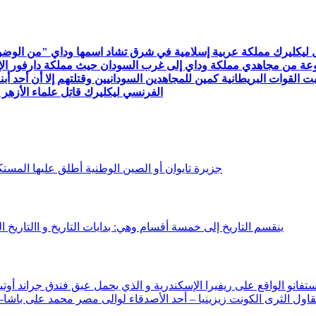
تهم القوات الفرنسية وكان هذا عام 1912, هرب مجموعة من مجاهدي مملكة وداي إلى غرب السودان 
 القوات البريطانية كمين للمجاهدين السودانيين وقتلتهم إلا أن أحد 
الفرنسي ليكليرك قاتل علماء الأزهر
جزيرة تايوان أو الصين الوطنية أطلق عليها المستكشفون البرتغاليين عام 0
ينقسم التاريخ إلى خمسة أقسام وهي: بدايات التاريخ و االتاريخ الق
فانو الواقع على ريفيرا الإسكندرية و الذي يحمل عبق فندق جراند أوتي
ن ستيفانو إلى عام 1854 عندما استقر المقاول الثرى الكونت زيزينيا – أحد الأصدقاء لوا