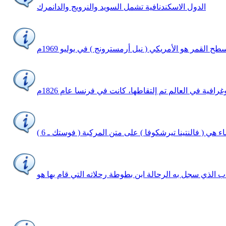
الدول الاسكندنافية تشمل السويد والنرويج والدانمرك
افية في العالم تم إلتقاطها، كانت في فرنسا عام 1826م
ب الذي سجل به الرحالة ابن بطوطة رحلاته التي قام بها هو