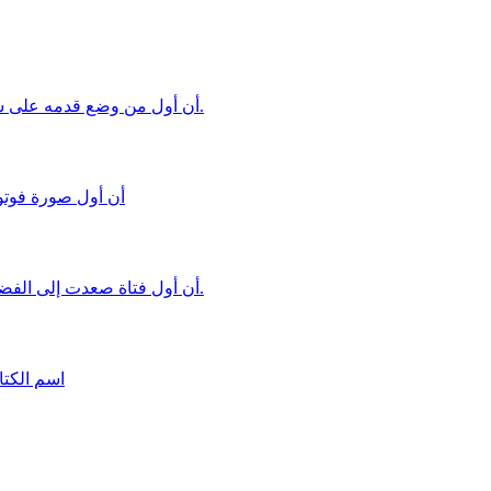
أن أول من وضع قدمه على سطح القمر هو الأمريكي ( نيل أرمسترونج ) في يوليو 1969م.
أن أول صورة فوتوغر
أن أول فتاة صعدت إلى الفضاء هي ( فالنتينا تيرشكوفا ) على متن المركبة ( فوستك ـ 6 ).
اسم الكتا