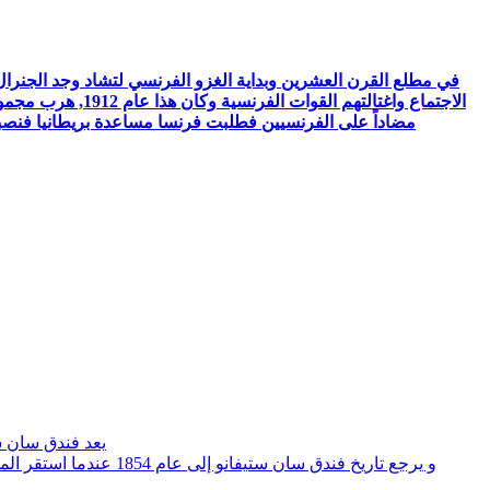
الاجتماع واغتال
مضاداً على الفرنسيين فطلبت فرنسا مساعدة بريطانيا فنصبت
يعد فندق سان ست
و يرجع تاريخ فندق سا