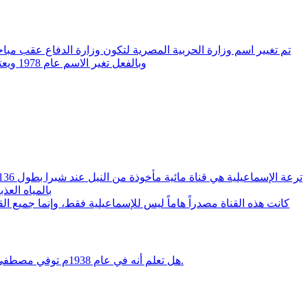
تم تغيير اسم وزارة الحربية المصرية لتكون وزارة الدفاع عقب مبا
وبالفعل تغير الاسم عام 1978 ويعتبر المشير محمد الجمسى اخر وزير للحربية قبل تغيير اسم الوزارة كما يعتبر المشير كامل حسن على اول وزير للدفاع بعد تغيير اسم الوزارة
بالمياه العذبة، يعني تم
كانت هذه القناة مصدراً هاماً ليس للإسماعيلية فقط، وإنما جميع القرى التي تم
هل تعلم أنه في عام 1938م توفي مصطفى أتاتورك ( ولد عام 1881 ) الزعيم العلماني لتركيا الحالية، ألغى الخلافة الإسلامية عام 1924، وجعل تركيا دولة تابعة للفلك الأوروبي.