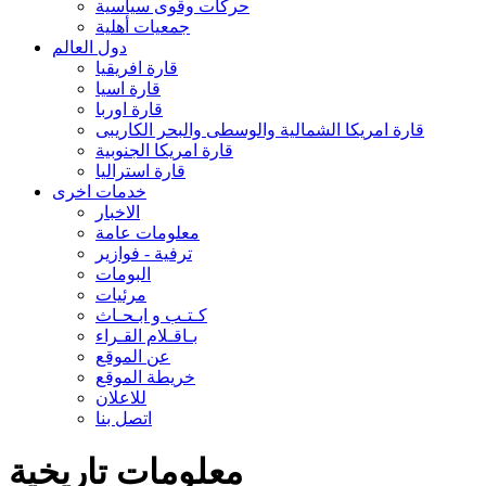
حركات وقوى سياسية
جمعيات أهلية
دول العالم
قارة افريقيا
قارة اسيا
قارة اوربا
قارة امريكا الشمالية والوسطى والبحر الكاريبى
قارة امريكا الجنوبية
قارة استراليا
خدمات اخرى
الاخبار
معلومات عامة
ترفية - فوازير
البومات
مرئيات
كـتـب و ابـحـاث
بـاقـلام القـراء
عن الموقع
خريطة الموقع
للاعلان
اتصل بنا
معلومات تاريخية