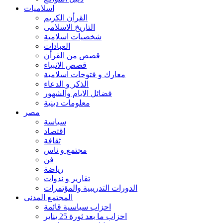
اسلاميات
القرأن الكريم
التاريخ الاسلامى
شخصيات اسلامية
العبادات
قصص من القرأن
قصص الانبياء
معارك و فتوحات اسلامية
الذكر و الدعاء
فضائل الايام والشهور
معلومات دينية
مصر
سياسة
اقتصاد
ثقافة
مجتمع و ناس
فن
رياضة
تقارير و ندوات
الدورات التدريبية والمؤتمرات
المجتمع المدنى
احزاب سياسية قائمة
احزاب ما بعد ثورة 25 يناير