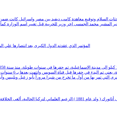
حثات السلام وتوقيع معاهدة كامب ديفيد بين مصر واسرائيل كانت ضمن شر
المؤتمر الذي عقدته الدول الكبرى بعد انتصارها علي الماني
 البدء في حفرها قبل قناة السويس وانتهت بعدها بـ 6 سنوات لأن الحفر كان توقف فترة ثم تم استكماله في عهد الخديوي إسماعيل
ر بها من أول ما تخرج من شبرا مروراً بأبو زعبل وبلبيس وأبو حماد والتل الكبير، ك