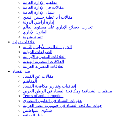
مفاهيم الإدارة العامة
مقالات في الإدارة العامة
علماء الإدارة العامة
مقالات أ د عطية حسين أفندي
إدارة أراضي الدولة
تجارب الاصلاح الإداري على مستوى العالم
القانون الإداري
تنمية بشرية
علاقات دولية
الحرب العالمية الأولى والثانية
الصراعات الدولية
العلاقات المصرية الإيرانية
العلاقات المصرية الهندية
العلاقات المصرية العربية
ضد الفساد
مقالات عن الفساد
المفاهيم
إتفاقيات وتقارير مكافحة الفساد
منظمات الشفافية ومكافحة الفساد في الوطن العربي
Terms of anti- corruption
عقوبات الفساد في القانون المصري
جهات مكافحة الفساد في جمهورية مصر العربية
شكوى المواطنين
دليل المواقع