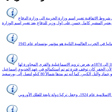
وط الاتفاقية تغيير اسم وزارة الحربية الى وزارة الدفاع
ا في الحرب العالمية الثانية هو مؤتمر بوتسدام عام 1945
ترعة الإسماعيلية هي قناة مائية مأخوذة من النيل عند شبرا بطول 136 كيلو إلى مدينة الإسماعيلية، تم حفرها في سنوات طويلة، منذ سنة 1858 إلى 1874م بغرض تزويد الإسماعيلية والقرى المجاورة لها
ما أنه تم مدها شمالاً 80 كيلو لتصل إلى بورسعيد