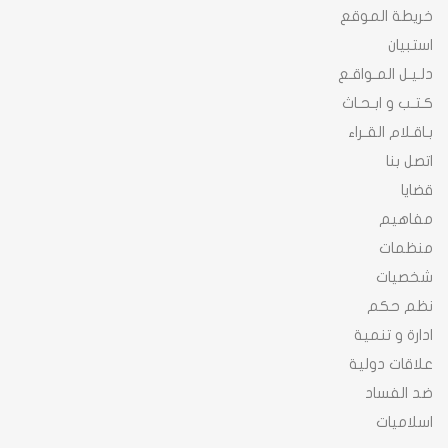
خريطة الموقع
استبيان
دلـيـل المـواقـع
كـتـب و ابـحـاث
بـاقـلام القـراء
اتصل بنا
قضايا
مفاهيم
منظمات
شخصيات
نظم حكم
ادارة و تنمية
علاقات دولية
ضد الفساد
اسلاميات