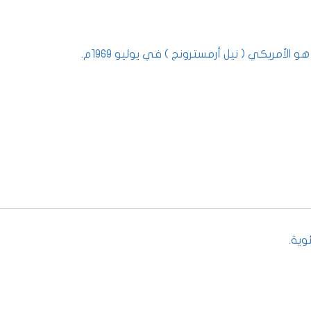
أمريكي ( نيل أرمسترونج ) في يوليو 1969م.