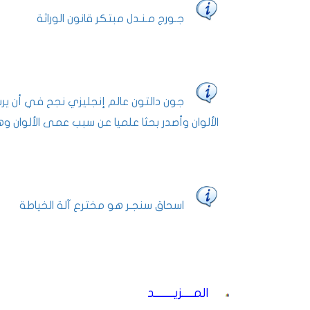
جـورج مـنـدل مبتكر قانون الوراثة
جون دالتون عالم إنجليزي نجح في أن ير
الألوان وأصدر بحثا علميا عن سبب عمى الألوان و
اسحاق سنجـر هو مخترع آلة الخياطة
المــــزيـــــــد