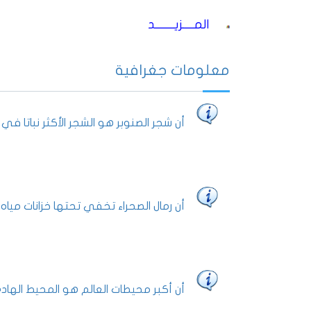
المــــزيـــــــد
معلومات جغرافية
أن شجر الصنوبر هو الشجر الأكثر نباتا في ا
أن رمال الصحراء تخفي تحتها خزانات ميا
أن أكبر محيطات العالم هو المحيط الهادي و مساحته 64 مليون ميلاً و أ