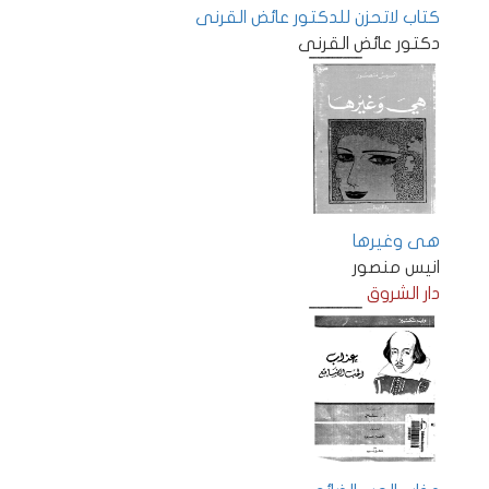
كتاب لاتحزن للدكتور عائض القرنى
دكتور عائض القرنى
هى وغيرها
انيس منصور
دار الشروق