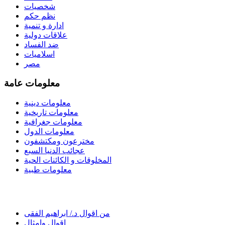
شخصيات
نظم حكم
ادارة و تنمية
علاقات دولية
ضد الفساد
اسلاميات
مصر
معلومات عامة
معلومات دينية
معلومات تاريخية
معلومات جغرافية
معلومات الدول
مخترعون ومكتشفون
عجائب الدنيا السبع
المخلوقات و الكائنات الحية
معلومات طبية
من اقوال د./ ابراهيم الفقى
اقوال وامثال