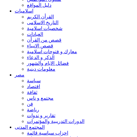
دليل المواقع
اسلاميات
القرأن الكريم
التاريخ الاسلامى
شخصيات اسلامية
العبادات
قصص من القرأن
قصص الانبياء
معارك و فتوحات اسلامية
الذكر و الدعاء
فضائل الايام والشهور
معلومات دينية
مصر
سياسة
اقتصاد
ثقافة
مجتمع و ناس
فن
رياضة
تقارير و ندوات
الدورات التدريبية والمؤتمرات
المجتمع المدنى
احزاب سياسية قائمة