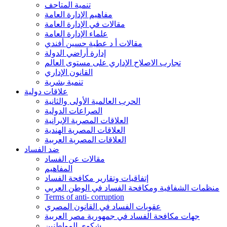
تنمية المتاحف
مفاهيم الإدارة العامة
مقالات في الإدارة العامة
علماء الإدارة العامة
مقالات أ د عطية حسين أفندي
إدارة أراضي الدولة
تجارب الاصلاح الإداري على مستوى العالم
القانون الإداري
تنمية بشرية
علاقات دولية
الحرب العالمية الأولى والثانية
الصراعات الدولية
العلاقات المصرية الإيرانية
العلاقات المصرية الهندية
العلاقات المصرية العربية
ضد الفساد
مقالات عن الفساد
المفاهيم
إتفاقيات وتقارير مكافحة الفساد
منظمات الشفافية ومكافحة الفساد في الوطن العربي
Terms of anti- corruption
عقوبات الفساد في القانون المصري
جهات مكافحة الفساد في جمهورية مصر العربية
شكوى المواطنين