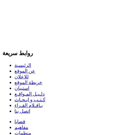
روابط سريعة
الرئيسية
عن الموقع
للاعلان
خريطة الموقع
استبيان
دلـيـل المـواقـع
كـتـب و ابـحـاث
بـاقـلام القـراء
اتصل بنا
قضايا
مفاهيم
منظمات