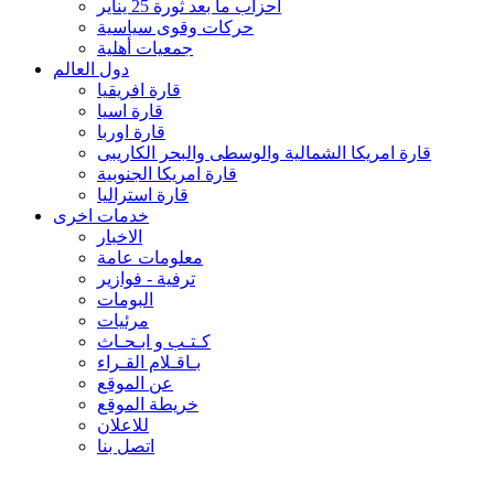
احزاب ما بعد ثورة 25 يناير
حركات وقوى سياسية
جمعيات أهلية
دول العالم
قارة افريقيا
قارة اسيا
قارة اوربا
قارة امريكا الشمالية والوسطى والبحر الكاريبى
قارة امريكا الجنوبية
قارة استراليا
خدمات اخرى
الاخبار
معلومات عامة
ترفية - فوازير
البومات
مرئيات
كـتـب و ابـحـاث
بـاقـلام القـراء
عن الموقع
خريطة الموقع
للاعلان
اتصل بنا