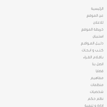
الرئيسية
عن الموقع
للاعلان
خريطة الموقع
استبيان
دلـيـل المـواقـع
كـتـب و ابـحـاث
بـاقـلام القـراء
اتصل بنا
قضايا
مفاهيم
منظمات
شخصيات
نظم حكم
ادارة و تنمية