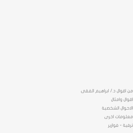
اقوال د./ ابراهيم الفقى
ال وامثال
حوال الشخصية
لومات اخرى
ية - فوازير