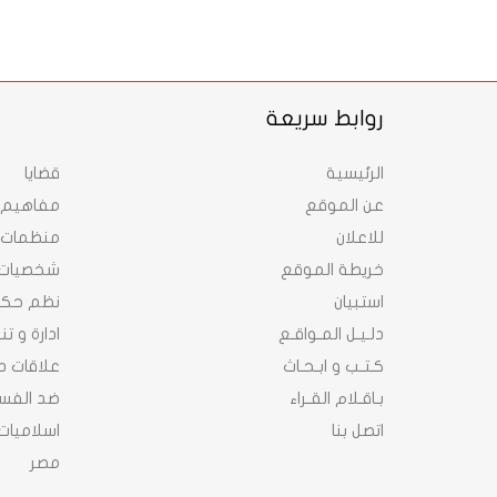
روابط سريعة
الرئيسية
قضايا
عن الموقع
مفاهيم
للاعلان
منظمات
خريطة الموقع
شخصيات
استبيان
نظم حك
دلـيـل المـواقـع
ادارة و ت
كـتـب و ابـحـاث
علاقات د
بـاقـلام القـراء
ضد الفسا
اتصل بنا
اسلاميات
مصر